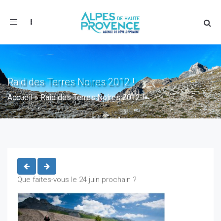
Toggle
navigation
Raid des Terres Noires 2012 !
Accueil
»
Raid des Terres Noires 2012 !
Que faites-vous le 24 juin prochain ?