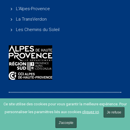
L'Alpes-Provence
La TransVerdon
Les Chemins du Soleil
Ce site utilise des cookies pour vous garantir la meilleure expérience. Pour
Copyright ©
-
Agence de développement des Alpes de
personnaliser les paramètres liés aux cookies
cliquez ici
.
Haute Provence
-
Création de site internet agence Oyopi
Je refuse
-
Plan du site
-
Mentions légales
J'accepte