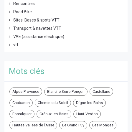
Rencontres
Road Bike
Sites, Bases & spots VTT
Transport & navettes VTT
VAE (assistance électrique)
vtt
Mots clés
Alpes-Provence
Blanche Serre-Ponçon
Castellane
Chabanon
Chemins du Soleil
Digne-les-Bains
Forcalquier
Gréoux-les-Bains
Haut-Verdon
Hautes Vallées de l'Asse
Le Grand Puy
Les Monges