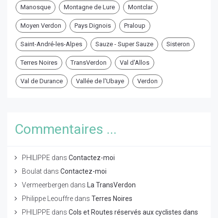
Manosque
Montagne de Lure
Montclar
Moyen Verdon
Pays Dignois
Praloup
Saint-André-les-Alpes
Sauze - Super Sauze
Sisteron
Terres Noires
TransVerdon
Val d'Allos
Val de Durance
Vallée de l'Ubaye
Verdon
Commentaires ...
PHILIPPE
dans
Contactez-moi
Boulat
dans
Contactez-moi
Vermeerbergen
dans
La TransVerdon
Philippe Leouffre
dans
Terres Noires
PHILIPPE
dans
Cols et Routes réservés aux cyclistes dans