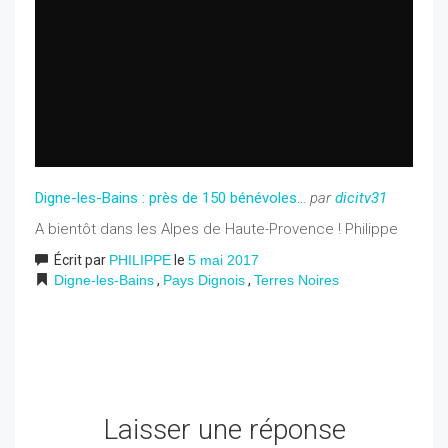
Digne-les-Bains : près de 150 bénévoles...
par
dicitv31
A bientôt dans les Alpes de Haute-Provence ! Philippe
Écrit par
PHILIPPE
le
5 mai 2017
Digne-les-Bains
,
Pays Dignois
,
Terres Noires
Laisser une réponse