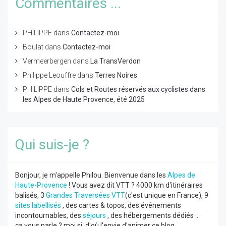
Commentaires ...
PHILIPPE
dans
Contactez-moi
Boulat
dans
Contactez-moi
Vermeerbergen
dans
La TransVerdon
Philippe Leouffre
dans
Terres Noires
PHILIPPE
dans
Cols et Routes réservés aux cyclistes dans
les Alpes de Haute Provence, été 2025
Qui suis-je ?
Bonjour, je m'appelle Philou. Bienvenue dans les
Alpes de
Haute-Provence
! Vous avez dit VTT ? 4000 km d'itinéraires
balisés, 3
Grandes Traversées VTT
(c'est unique en France), 9
sites labellisés
, des cartes & topos, des événements
incontournables, des
séjours
, des hébergements dédiés ...
ça vous parle ? moi si, d'où l'envie d'animer ce blog