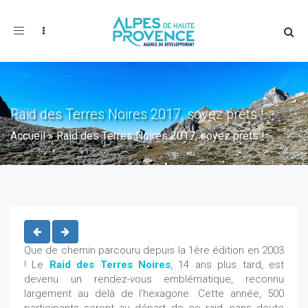
Toggle
navigation
Raid des Terres Noires 2017, soyez prêts !
Accueil
»
Raid des Terres Noires 2017, soyez prêts !
Que de chemin parcouru depuis la 1ère édition en 2003
! Le
Raid des Terres Noires
, 14 ans plus tard, est
devenu un rendez-vous emblématique, reconnu
largement au delà de l'hexagone. Cette année, 500