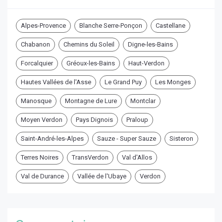
Alpes-Provence
Blanche Serre-Ponçon
Castellane
Chabanon
Chemins du Soleil
Digne-les-Bains
Forcalquier
Gréoux-les-Bains
Haut-Verdon
Hautes Vallées de l'Asse
Le Grand Puy
Les Monges
Manosque
Montagne de Lure
Montclar
Moyen Verdon
Pays Dignois
Praloup
Saint-André-les-Alpes
Sauze - Super Sauze
Sisteron
Terres Noires
TransVerdon
Val d'Allos
Val de Durance
Vallée de l'Ubaye
Verdon