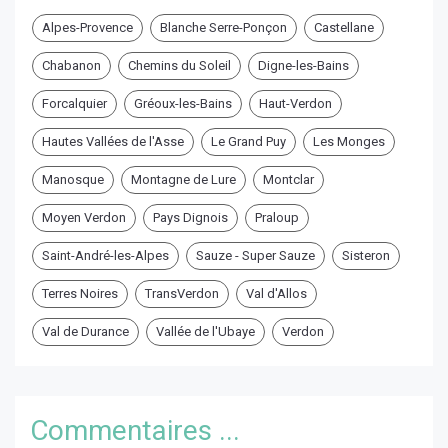
Alpes-Provence
Blanche Serre-Ponçon
Castellane
Chabanon
Chemins du Soleil
Digne-les-Bains
Forcalquier
Gréoux-les-Bains
Haut-Verdon
Hautes Vallées de l'Asse
Le Grand Puy
Les Monges
Manosque
Montagne de Lure
Montclar
Moyen Verdon
Pays Dignois
Praloup
Saint-André-les-Alpes
Sauze - Super Sauze
Sisteron
Terres Noires
TransVerdon
Val d'Allos
Val de Durance
Vallée de l'Ubaye
Verdon
Commentaires ...