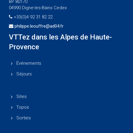
BP 80170
04990 Digne-les-Bains Cedex
+33(0)4 92 31 82 22
philippe.leouffre@ad04.fr
VTTez dans les Alpes de Haute-
Provence
Événements
Séjours
Sites
Topos
Sorties