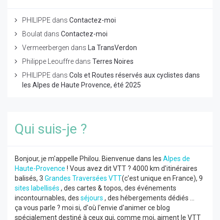
PHILIPPE
dans
Contactez-moi
Boulat
dans
Contactez-moi
Vermeerbergen
dans
La TransVerdon
Philippe Leouffre
dans
Terres Noires
PHILIPPE
dans
Cols et Routes réservés aux cyclistes dans
les Alpes de Haute Provence, été 2025
Qui suis-je ?
Bonjour, je m'appelle Philou. Bienvenue dans les
Alpes de
Haute-Provence
! Vous avez dit VTT ? 4000 km d'itinéraires
balisés, 3
Grandes Traversées VTT
(c'est unique en France), 9
sites labellisés
, des cartes & topos, des événements
incontournables, des
séjours
, des hébergements dédiés ...
ça vous parle ? moi si, d'où l'envie d'animer ce blog
spécialement destiné à ceux qui, comme moi, aiment le VTT