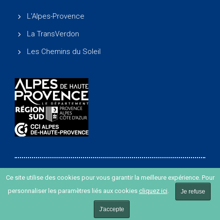
L'Alpes-Provence
La TransVerdon
Les Chemins du Soleil
Ce site utilise des cookies pour vous garantir la meilleure expérience. Pour
Copyright ©
-
Agence de développement des Alpes de
personnaliser les paramètres liés aux cookies
cliquez ici
.
Haute Provence
-
Création de site internet agence Oyopi
Je refuse
-
Plan du site
-
Mentions légales
J'accepte