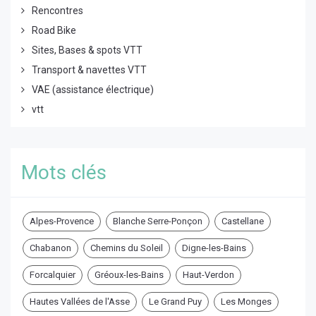
Rencontres
Road Bike
Sites, Bases & spots VTT
Transport & navettes VTT
VAE (assistance électrique)
vtt
Mots clés
Alpes-Provence
Blanche Serre-Ponçon
Castellane
Chabanon
Chemins du Soleil
Digne-les-Bains
Forcalquier
Gréoux-les-Bains
Haut-Verdon
Hautes Vallées de l'Asse
Le Grand Puy
Les Monges