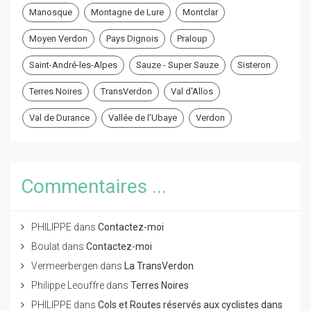
Manosque
Montagne de Lure
Montclar
Moyen Verdon
Pays Dignois
Praloup
Saint-André-les-Alpes
Sauze - Super Sauze
Sisteron
Terres Noires
TransVerdon
Val d'Allos
Val de Durance
Vallée de l'Ubaye
Verdon
Commentaires ...
PHILIPPE
dans
Contactez-moi
Boulat
dans
Contactez-moi
Vermeerbergen
dans
La TransVerdon
Philippe Leouffre
dans
Terres Noires
PHILIPPE
dans
Cols et Routes réservés aux cyclistes dans