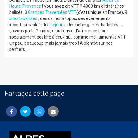
Bonjour, je m'appelle Philou. Bienvenue dans les
Alpes de
Haute-Provence
! Vous avez dit VTT ? 4000 km d'itinéraires
balisés, 3
Grandes Traversées VTT
(c'est unique en France), 9
sites labellisés
, des cartes & topos, des événements
incontournables, des
séjours
, des hébergements dédiés ...
ça vous parle ? moi si, d'où l'envie d'animer ce blog
spécialement destiné à ceux qui, comme moi, aiment le VTT
un peu, beaucoup mais jamais trop ! A bientôt sur nos
sentiers ...
Partagez cette page