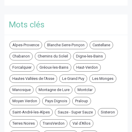
Mots clés
Alpes-Provence
Blanche Serre-Ponçon
Castellane
Chabanon
Chemins du Soleil
Digne-les-Bains
Forcalquier
Gréoux-les-Bains
Haut-Verdon
Hautes Vallées de l'Asse
Le Grand Puy
Les Monges
Manosque
Montagne de Lure
Montclar
Moyen Verdon
Pays Dignois
Praloup
Saint-André-les-Alpes
Sauze - Super Sauze
Sisteron
Terres Noires
TransVerdon
Val d'Allos