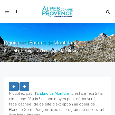
Toggle
navigation
Rejoignez l'Enduro de Montclar !
Accueil
»
Rejoignez l'Enduro de Montclar !
N'oubliez pas : l'
Enduro de Montclar
, c'est samedi 27 &
dimanche 28 juin ! Un bon moyen pour découvrir "la
face cachée" de ce site d'exception au coeur de
Blanche Serre-Ponçon, avec un programme qui devrait