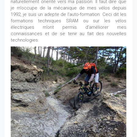
naturellement orienté vers ma passion. Il faut dire que
je m’occupe de la mécanique de mes vélos depuis
1992, je suis un adepte de l’auto-formation. Ceci dit les
formations techniques SRAM ou sur les vélos
électriques m’ont permis d’améliorer mes
connaissances et de se tenir au fait des nouvelles
technologies.