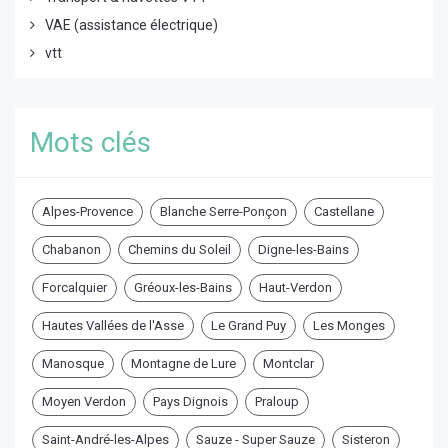
VAE (assistance électrique)
vtt
Mots clés
Alpes-Provence
Blanche Serre-Ponçon
Castellane
Chabanon
Chemins du Soleil
Digne-les-Bains
Forcalquier
Gréoux-les-Bains
Haut-Verdon
Hautes Vallées de l'Asse
Le Grand Puy
Les Monges
Manosque
Montagne de Lure
Montclar
Moyen Verdon
Pays Dignois
Praloup
Saint-André-les-Alpes
Sauze - Super Sauze
Sisteron