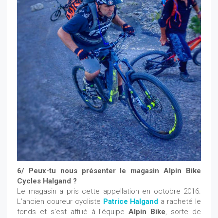
6/ Peux-tu nous présenter le magasin Alpin Bike
Cycles Halgand ?
Le magasin a pris cette appellation en octobre 2016.
L’ancien coureur cycliste
Patrice Halgand
a racheté le
fonds et s’est affilié à l’équipe
Alpin Bike
, sorte de