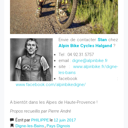
Envie de contacter
Stan
chez
Alpin Bike Cycles Halgand
?
Tel : 04.92.31.5757
email :
digne@alpinbike.fr
site :
www.alpinbike.fr/digne-
les-bains
facebook :
www.facebook.com/alpinbikedigne/
A bientôt dans les Alpes de Haute-Provence !
Propos recueillis par Pierre André
Écrit par
PHILIPPE
le
12 juin 2017
Digne-les-Bains
,
Pays Dignois