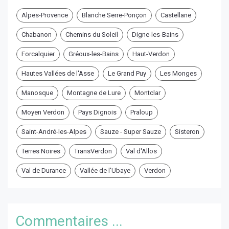
Alpes-Provence
Blanche Serre-Ponçon
Castellane
Chabanon
Chemins du Soleil
Digne-les-Bains
Forcalquier
Gréoux-les-Bains
Haut-Verdon
Hautes Vallées de l'Asse
Le Grand Puy
Les Monges
Manosque
Montagne de Lure
Montclar
Moyen Verdon
Pays Dignois
Praloup
Saint-André-les-Alpes
Sauze - Super Sauze
Sisteron
Terres Noires
TransVerdon
Val d'Allos
Val de Durance
Vallée de l'Ubaye
Verdon
Commentaires ...