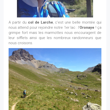
A partir du
col de Larche
, c'est une belle montée qui
nous attend pour rejoindre notre 1er lac : l'
Oronaye
! ça
grimpe fort mais les marmottes nous encouragent de
leur sifflets ainsi que les nombreux randonneurs que
nous croisons.