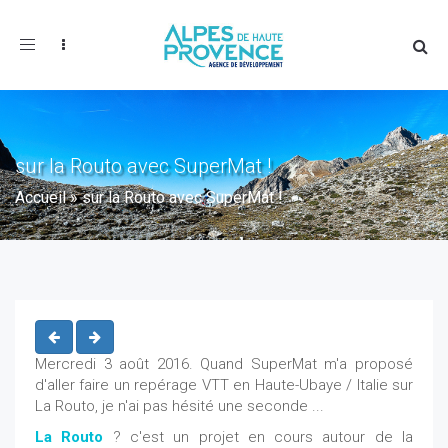
Toggle
navigation
sur la Routo avec SuperMat !
Accueil
»
sur la Routo avec SuperMat !
Mercredi 3 août 2016. Quand SuperMat m'a proposé
d'aller faire un repérage VTT en Haute-Ubaye / Italie sur
La Routo, je n'ai pas hésité une seconde ...
La Routo
? c'est un projet en cours autour de la