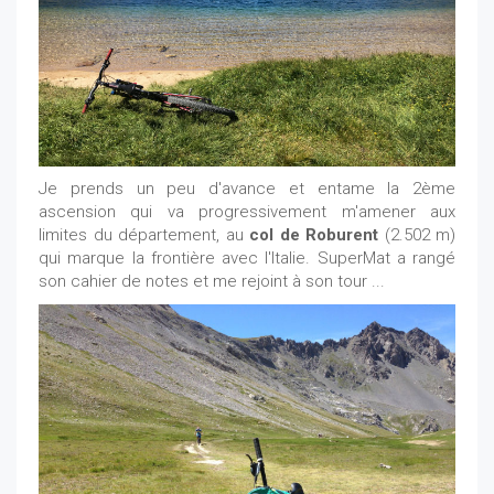
Je prends un peu d'avance et entame la 2ème
ascension qui va progressivement m'amener aux
limites du département, au
col de Roburent
(2.502 m)
qui marque la frontière avec l'Italie. SuperMat a rangé
son cahier de notes et me rejoint à son tour ...