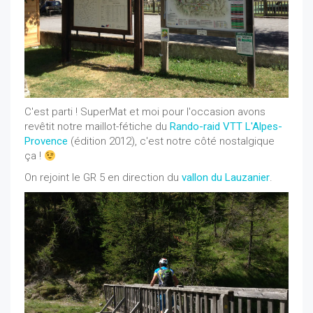
C'est parti ! SuperMat et moi pour l'occasion avons
revêtit notre maillot-fétiche du
Rando-raid VTT L'Alpes-
Provence
(édition 2012), c'est notre côté nostalgique
ça !
On rejoint le GR 5 en direction du
vallon du Lauzanier
.