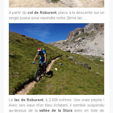
A partir du
col de Roburent
, place à la descente sur un
single joueur pour rejoindre notre 2ème lac ...
Le
lac de Roburent
, à 2.426 mètres. Une vraie pépite !
Avec ses eaux d'un bleu éclatant, il semble suspendu
au-dessus de la
vallée de la Stura
avec en toile de