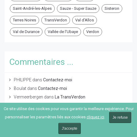
Saint-André-les-Alpes
Sauze - Super Sauze
Sisteron
Terres Noires
TransVerdon
Val d'Allos
Val de Durance
Vallée de l'Ubaye
Verdon
Commentaires ...
PHILIPPE
dans
Contactez-moi
Boulat
dans
Contactez-moi
Vermeerbergen
dans
La TransVerdon
Philippe Leouffre
dans
Terres Noires
Ce site utilise des cookies pour vous garantir la meilleure expérience. Pour
PHILIPPE
dans
Cols et Routes réservés aux cyclistes dans
personnaliser les paramètres liés aux cookies
cliquez ici
.
Je refuse
les Alpes de Haute Provence, été 2025
J'accepte