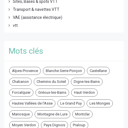
Sites, Bases & spots VTT
Transport & navettes VTT
VAE (assistance électrique)
vtt
Mots clés
Alpes-Provence
Blanche Serre-Ponçon
Castellane
Chabanon
Chemins du Soleil
Digne-les-Bains
Forcalquier
Gréoux-les-Bains
Haut-Verdon
Hautes Vallées de l'Asse
Le Grand Puy
Les Monges
Manosque
Montagne de Lure
Montclar
Moyen Verdon
Pays Dignois
Praloup