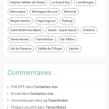
Hautes Vallées de l'Asse
Le Grand Puy
Les Monges
Manosque
Montagne de Lure
Montclar
Moyen Verdon
Pays Dignois
Praloup
Saint-André-les-Alpes
Sauze - Super Sauze
Sisteron
Terres Noires
TransVerdon
Val d'Allos
Val de Durance
Vallée de l'Ubaye
Verdon
Commentaires ...
PHILIPPE
dans
Contactez-moi
Boulat
dans
Contactez-moi
Vermeerbergen
dans
La TransVerdon
Philippe Leouffre
dans
Terres Noires