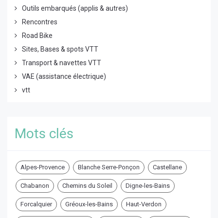
Outils embarqués (applis & autres)
Rencontres
Road Bike
Sites, Bases & spots VTT
Transport & navettes VTT
VAE (assistance électrique)
vtt
Mots clés
Alpes-Provence
Blanche Serre-Ponçon
Castellane
Chabanon
Chemins du Soleil
Digne-les-Bains
Forcalquier
Gréoux-les-Bains
Haut-Verdon