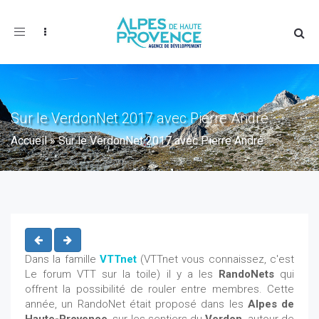
Toggle
navigation
Sur le VerdonNet 2017 avec Pierre André
Accueil
»
Sur le VerdonNet 2017 avec Pierre André
Dans la famille
VTTnet
(VTTnet vous connaissez, c'est
Le forum VTT sur la toile) il y a les
RandoNets
qui
offrent la possibilité de rouler entre membres. Cette
année, un RandoNet était proposé dans les
Alpes de