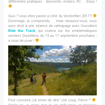
différentes pratiques : descente, enduro, XC ... Enjoy !
Quoi ? vous êtes passé à côté du VerdonNet 2017 !!
Dommage, je comprends, ... mais rassurez-vous, vous
avez droit à une séance de rattrapage avec l'excellent
Ride the Track
, qui roulera sur les emblématiques
sentiers Gryséliens du 13 au 17 septembre prochains ;
a vous de jouer !
Pour conclure, j'ai envie de dire "Joli coup, Pierre !"
Après ça, je crois que tu es prêt pour un nouveau