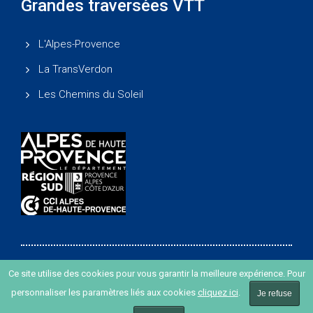
Grandes traversées VTT
L'Alpes-Provence
La TransVerdon
Les Chemins du Soleil
Ce site utilise des cookies pour vous garantir la meilleure expérience. Pour
Copyright ©
-
Agence de développement des Alpes de
personnaliser les paramètres liés aux cookies
cliquez ici
.
Haute Provence
-
Création de site internet agence Oyopi
Je refuse
-
Plan du site
-
Mentions légales