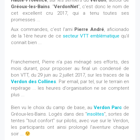
Haute-Provence
, sur les sentiers du
Verdon
, autour de
Gréoux-les-Bains
. "
VerdonNet
", c'est donc le nom de
cet excellent cru 2017, qui a tenu toutes ses
promesses ...
Aux commandes, c'est l'ami
Pierre André
, aficionado
de la 1ère heure de ce
secteur VTT emblématique
qu'il
connait bien ...
Franchement, Pierre n'a pas ménagé ses efforts, des
mois durant, pour proposer au final un condensé de
bon VTT, du 29 juin au 2 juillet 2017, sur les traces de la
Verdon des Collines
. Par email, par tel, sur le terrain en
repérage ... les heures d'organisation ne se comptent
plus ...
Bien vu le choix du camp de base, au
Verdon Parc
de
Gréoux-les-Bains. Logés dans des "
insolites
", sortes de
tentes "tout confort" sur pilotis, avec vue sur le Verdon,
les participants ont ainsi prolongé l'aventure chaque
soir ...