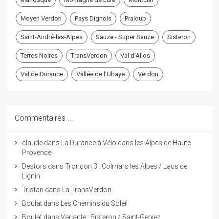
Moyen Verdon
Pays Dignois
Praloup
Saint-André-les-Alpes
Sauze - Super Sauze
Sisteron
Terres Noires
TransVerdon
Val d'Allos
Val de Durance
Vallée de l'Ubaye
Verdon
Commentaires ...
claude
dans
La Durance à Vélo dans les Alpes de Haute
Provence
Destors
dans
Tronçon 3 : Colmars les Alpes / Lacs de
Lignin
Tristan
dans
La TransVerdon
Boulat
dans
Les Chemins du Soleil
Boulat
dans
Variante : Sisteron / Saint-Geniez