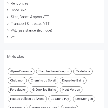
Rencontres
Road Bike
Sites, Bases & spots VTT
Transport & navettes VTT
VAE (assistance électrique)
vtt
Mots clés
Alpes-Provence
Blanche Serre-Ponçon
Castellane
Chabanon
Chemins du Soleil
Digne-les-Bains
Forcalquier
Gréoux-les-Bains
Haut-Verdon
Hautes Vallées de l'Asse
Le Grand Puy
Les Monges
Manosque
Montagne de Lure
Montclar