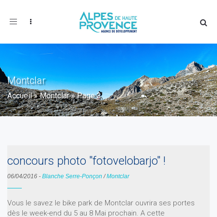
Toggle
navigation
Montclar
Accueil
»
Montclar
»
Page 3
concours photo "fotovelobarjo" !
06/04/2016
-
Blanche Serre-Ponçon
/
Montclar
Vous le savez le bike park de Montclar ouvrira ses portes
dès le week-end du 5 au 8 Mai prochain. A cette