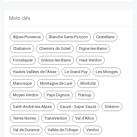
Mots clés
Alpes-Provence
Blanche Serre-Ponçon
Castellane
Chabanon
Chemins du Soleil
Digne-les-Bains
Forcalquier
Gréoux-les-Bains
Haut-Verdon
Hautes Vallées de l'Asse
Le Grand Puy
Les Monges
Manosque
Montagne de Lure
Montclar
Moyen Verdon
Pays Dignois
Praloup
Saint-André-les-Alpes
Sauze - Super Sauze
Sisteron
Terres Noires
TransVerdon
Val d'Allos
Val de Durance
Vallée de l'Ubaye
Verdon