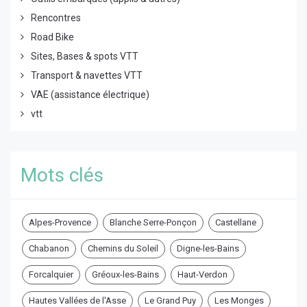
Rencontres
Road Bike
Sites, Bases & spots VTT
Transport & navettes VTT
VAE (assistance électrique)
vtt
Mots clés
Alpes-Provence
Blanche Serre-Ponçon
Castellane
Chabanon
Chemins du Soleil
Digne-les-Bains
Forcalquier
Gréoux-les-Bains
Haut-Verdon
Hautes Vallées de l'Asse
Le Grand Puy
Les Monges