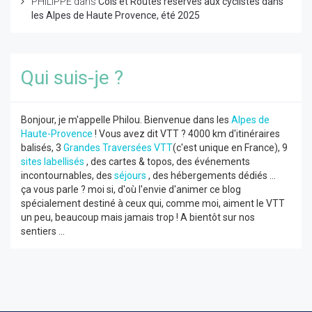
PHILIPPE
dans
Cols et Routes réservés aux cyclistes dans
les Alpes de Haute Provence, été 2025
Qui suis-je ?
Bonjour, je m'appelle Philou. Bienvenue dans les
Alpes de
Haute-Provence
! Vous avez dit VTT ? 4000 km d'itinéraires
balisés, 3
Grandes Traversées VTT
(c'est unique en France), 9
sites labellisés
, des cartes & topos, des événements
incontournables, des
séjours
, des hébergements dédiés ...
ça vous parle ? moi si, d'où l'envie d'animer ce blog
spécialement destiné à ceux qui, comme moi, aiment le VTT
un peu, beaucoup mais jamais trop ! A bientôt sur nos
sentiers ...