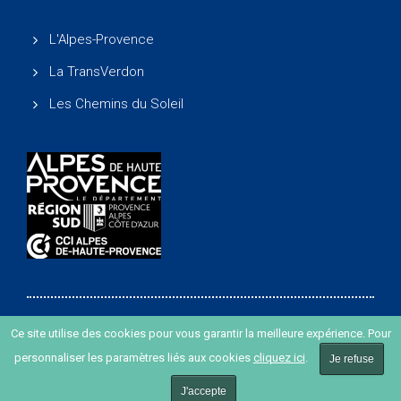
L'Alpes-Provence
La TransVerdon
Les Chemins du Soleil
Ce site utilise des cookies pour vous garantir la meilleure expérience. Pour
Copyright ©
-
Agence de développement des Alpes de
personnaliser les paramètres liés aux cookies
cliquez ici
.
Je refuse
Haute Provence
-
Création de site internet agence Oyopi
-
Plan du site
-
Mentions légales
J'accepte