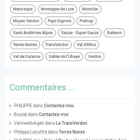
Manosque
Montagne de Lure
Montclar
Moyen Verdon
Pays Dignois
Praloup
Saint-André-les-Alpes
Sauze - Super Sauze
Sisteron
Terres Noires
TransVerdon
Val d'Allos
Val de Durance
Vallée de l'Ubaye
Verdon
Commentaires ...
PHILIPPE
dans
Contactez-moi
Boulat
dans
Contactez-moi
Vermeerbergen
dans
La TransVerdon
Philippe Leouffre
dans
Terres Noires