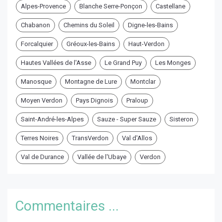
Alpes-Provence
Blanche Serre-Ponçon
Castellane
Chabanon
Chemins du Soleil
Digne-les-Bains
Forcalquier
Gréoux-les-Bains
Haut-Verdon
Hautes Vallées de l'Asse
Le Grand Puy
Les Monges
Manosque
Montagne de Lure
Montclar
Moyen Verdon
Pays Dignois
Praloup
Saint-André-les-Alpes
Sauze - Super Sauze
Sisteron
Terres Noires
TransVerdon
Val d'Allos
Val de Durance
Vallée de l'Ubaye
Verdon
Commentaires ...