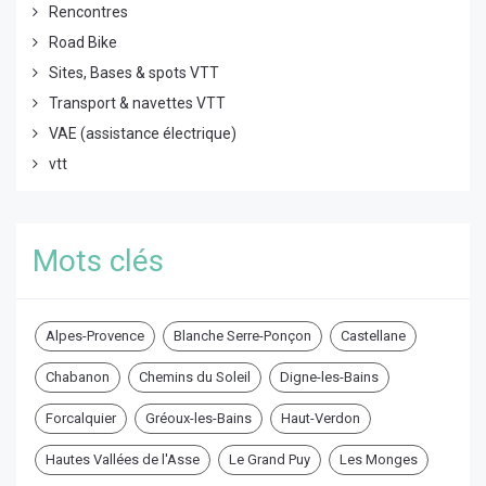
Rencontres
Road Bike
Sites, Bases & spots VTT
Transport & navettes VTT
VAE (assistance électrique)
vtt
Mots clés
Alpes-Provence
Blanche Serre-Ponçon
Castellane
Chabanon
Chemins du Soleil
Digne-les-Bains
Forcalquier
Gréoux-les-Bains
Haut-Verdon
Hautes Vallées de l'Asse
Le Grand Puy
Les Monges