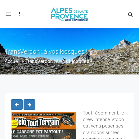
Toggle
navigation
TransVerdon : à vos kiosques !
Accueil
»
TransVerdon : à vos kiosques !
Tout récemment, le
crew Intense Vtopo
est venu poser ses
crampons sur les