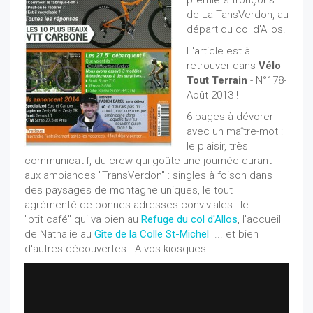
premiers tronçons
de La TansVerdon, au
départ du col d'Allos.
L'article est à
retrouver dans
Vélo
Tout Terrain
- N°178-
Août 2013 !
6 pages à dévorer
avec un maître-mot :
le plaisir, très
communicatif, du crew qui goûte une journée durant
aux ambiances "TransVerdon" : singles à foison dans
des paysages de montagne uniques, le tout
agrémenté de bonnes adresses conviviales : le
"ptit café" qui va bien au
Refuge du col d'Allos
, l'accueil
de Nathalie au
Gîte de la Colle St-Michel
... et bien
d'autres découvertes. A vos kiosques !