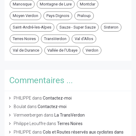
Manosque
Montagne de Lure
Montclar
Moyen Verdon
Pays Dignois
Praloup
Saint-André-les-Alpes
Sauze - Super Sauze
Sisteron
Terres Noires
TransVerdon
Val d'Allos
Val de Durance
Vallée de l'Ubaye
Verdon
Commentaires ...
PHILIPPE
dans
Contactez-moi
Boulat
dans
Contactez-moi
Vermeerbergen
dans
La TransVerdon
Philippe Leouffre
dans
Terres Noires
PHILIPPE
dans
Cols et Routes réservés aux cyclistes dans