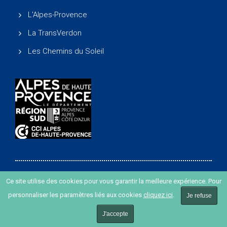
L'Alpes-Provence
La TransVerdon
Les Chemins du Soleil
Ce site utilise des cookies pour vous garantir la meilleure expérience. Pour
Copyright ©
-
Agence de développement des Alpes de
personnaliser les paramètres liés aux cookies
cliquez ici
.
Haute Provence
-
Création de site internet agence Oyopi
Je refuse
-
Plan du site
-
Mentions légales
J'accepte