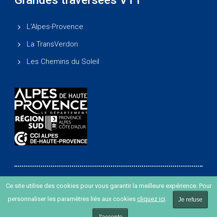
Grandes traversées VTT
L'Alpes-Provence
La TransVerdon
Les Chemins du Soleil
Ce site utilise des cookies pour vous garantir la meilleure expérience. Pour
Copyright ©
-
Agence de développement des Alpes de
personnaliser les paramètres liés aux cookies
cliquez ici
.
Haute Provence
-
Création de site internet agence Oyopi
Je refuse
-
Plan du site
-
Mentions légales