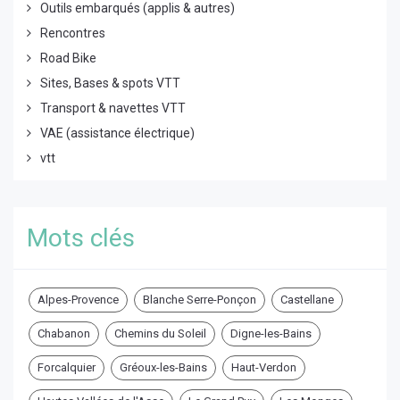
Outils embarqués (applis & autres)
Rencontres
Road Bike
Sites, Bases & spots VTT
Transport & navettes VTT
VAE (assistance électrique)
vtt
Mots clés
Alpes-Provence
Blanche Serre-Ponçon
Castellane
Chabanon
Chemins du Soleil
Digne-les-Bains
Forcalquier
Gréoux-les-Bains
Haut-Verdon