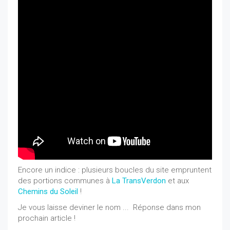
Encore un indice : plusieurs boucles du site empruntent
des portions communes à
La TransVerdon
et aux
Chemins du Soleil
!
Je vous laisse deviner le nom ... Réponse dans mon
prochain article !