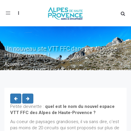
Toggle
navigation
Un nouveau site VTT FFC dans les Alpes de
Haute-Provence !
Accueil
»
Un nouveau site VTT FFC dans les Alpes de Haute-Provence !
Petite devinette :
quel est le nom du nouvel espace
VTT FFC des Alpes de Haute-Provence ?
Au coeur de paysages grandioses, il va sans dire, c'est
pas moins de 20 circuits qui sont proposés sur plus de