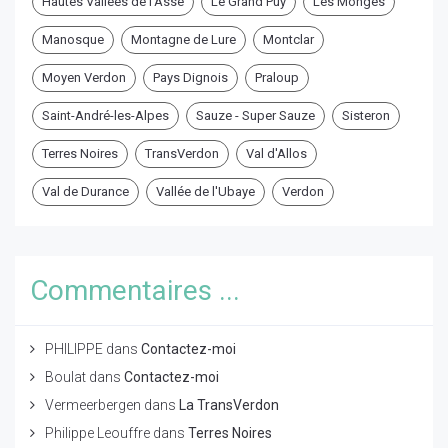
Hautes Vallées de l'Asse
Le Grand Puy
Les Monges
Manosque
Montagne de Lure
Montclar
Moyen Verdon
Pays Dignois
Praloup
Saint-André-les-Alpes
Sauze - Super Sauze
Sisteron
Terres Noires
TransVerdon
Val d'Allos
Val de Durance
Vallée de l'Ubaye
Verdon
Commentaires ...
PHILIPPE
dans
Contactez-moi
Boulat
dans
Contactez-moi
Vermeerbergen
dans
La TransVerdon
Philippe Leouffre
dans
Terres Noires