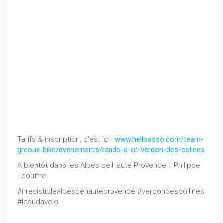
Tarifs & inscription, c’est ici :
www.helloasso.com/team-
greoux-bike/evenements/rando-d-or-verdon-des-colines
A bientôt dans les Alpes de Haute Provence ! Philippe
Leouffre
#irresistiblealpesdehauteprovence #verdondescollines
#lesudavelo