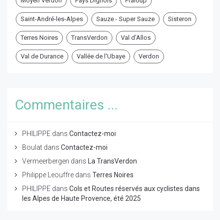
Moyen Verdon
Pays Dignois
Praloup
Saint-André-les-Alpes
Sauze - Super Sauze
Sisteron
Terres Noires
TransVerdon
Val d'Allos
Val de Durance
Vallée de l'Ubaye
Verdon
Commentaires ...
PHILIPPE
dans
Contactez-moi
Boulat
dans
Contactez-moi
Vermeerbergen
dans
La TransVerdon
Philippe Leouffre
dans
Terres Noires
PHILIPPE
dans
Cols et Routes réservés aux cyclistes dans
les Alpes de Haute Provence, été 2025