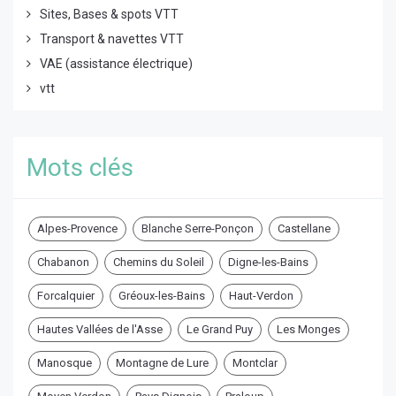
Sites, Bases & spots VTT
Transport & navettes VTT
VAE (assistance électrique)
vtt
Mots clés
Alpes-Provence
Blanche Serre-Ponçon
Castellane
Chabanon
Chemins du Soleil
Digne-les-Bains
Forcalquier
Gréoux-les-Bains
Haut-Verdon
Hautes Vallées de l'Asse
Le Grand Puy
Les Monges
Manosque
Montagne de Lure
Montclar