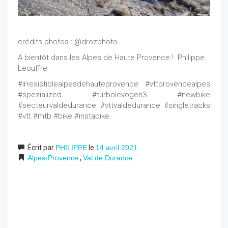
crédits photos : @drozphoto
A bientôt dans les Alpes de Haute Provence ! Philippe
Leouffre
#irresistiblealpesdehauteprovence #vttprovencealpes
#spezialized #turbolevogen3 #newbike
#secteurvaldedurance #vttvaldedurance #singletracks
#vtt #mtb #bike #instabike
Écrit par
PHILIPPE
le
14 avril 2021
Alpes-Provence
,
Val de Durance