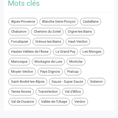
Mots clés
Alpes-Provence
Blanche Serre-Ponçon
Castellane
Chabanon
Chemins du Soleil
Digne-les-Bains
Forcalquier
Gréoux-les-Bains
Haut-Verdon
Hautes Vallées de l'Asse
Le Grand Puy
Les Monges
Manosque
Montagne de Lure
Montclar
Moyen Verdon
Pays Dignois
Praloup
Saint-André-les-Alpes
Sauze - Super Sauze
Sisteron
Terres Noires
TransVerdon
Val d'Allos
Val de Durance
Vallée de l'Ubaye
Verdon