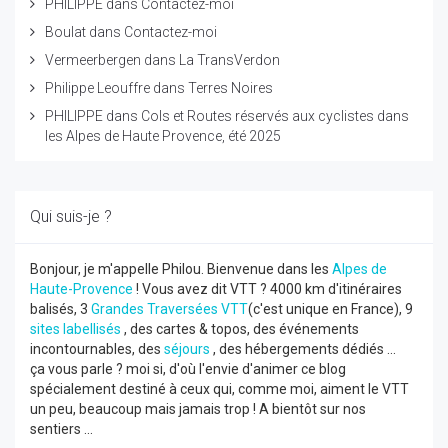
PHILIPPE
dans
Contactez-moi
Boulat
dans
Contactez-moi
Vermeerbergen
dans
La TransVerdon
Philippe Leouffre
dans
Terres Noires
PHILIPPE
dans
Cols et Routes réservés aux cyclistes dans
les Alpes de Haute Provence, été 2025
Qui suis-je ?
Bonjour, je m'appelle Philou. Bienvenue dans les
Alpes de
Haute-Provence
! Vous avez dit VTT ? 4000 km d'itinéraires
balisés, 3
Grandes Traversées VTT
(c'est unique en France), 9
sites labellisés
, des cartes & topos, des événements
incontournables, des
séjours
, des hébergements dédiés ...
ça vous parle ? moi si, d'où l'envie d'animer ce blog
spécialement destiné à ceux qui, comme moi, aiment le VTT
un peu, beaucoup mais jamais trop ! A bientôt sur nos
sentiers ...