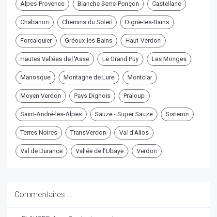
Alpes-Provence
Blanche Serre-Ponçon
Castellane
Chabanon
Chemins du Soleil
Digne-les-Bains
Forcalquier
Gréoux-les-Bains
Haut-Verdon
Hautes Vallées de l'Asse
Le Grand Puy
Les Monges
Manosque
Montagne de Lure
Montclar
Moyen Verdon
Pays Dignois
Praloup
Saint-André-les-Alpes
Sauze - Super Sauze
Sisteron
Terres Noires
TransVerdon
Val d'Allos
Val de Durance
Vallée de l'Ubaye
Verdon
Commentaires ...