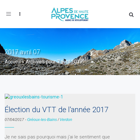
Toggle
navigation
2017 avril 07
Accueil
»
Archives pour 7 avril 2017
Élection du VTT de l'année 2017
07/04/2017
-
Gréoux-les-Bains
/
Verdon
Je ne sais pas pourquoi mais j'ai le sentiment que