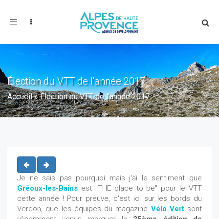
Toggle
navigation
Élection du VTT de l'année 2017
Accueil
»
Élection du VTT de l'année 2017
Je ne sais pas pourquoi mais j'ai le sentiment que
Gréoux-les-Bains
est "THE place to be" pour le VTT
cette année ! Pour preuve, c'est ici sur les bords du
Verdon, que les équipes du magazine
Vélo Vert
sont