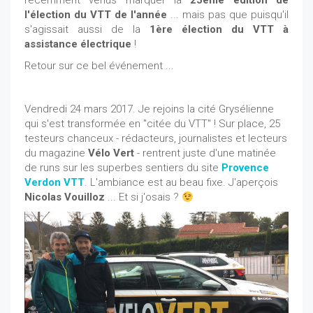
récemment venus marquer la
25ème édition de
l'élection du VTT de l'année
... mais pas que puisqu'il
s'agissait aussi de la
1ère élection du VTT à
assistance électrique
!
Retour sur ce bel événement ...
Vendredi 24 mars 2017. Je rejoins la cité Grysélienne
qui s'est transformée en "citée du VTT" ! Sur place, 25
testeurs chanceux - rédacteurs, journalistes et lecteurs
du magazine
Vélo Vert
- rentrent juste d'une matinée
de runs sur les superbes sentiers du site
Provence
Verdon VTT
. L'ambiance est au beau fixe. J'aperçois
Nicolas Vouilloz
... Et si j'osais ?