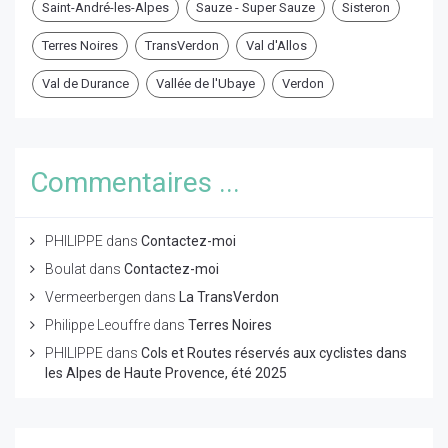
Saint-André-les-Alpes
Sauze - Super Sauze
Sisteron
Terres Noires
TransVerdon
Val d'Allos
Val de Durance
Vallée de l'Ubaye
Verdon
Commentaires ...
PHILIPPE
dans
Contactez-moi
Boulat
dans
Contactez-moi
Vermeerbergen
dans
La TransVerdon
Philippe Leouffre
dans
Terres Noires
PHILIPPE
dans
Cols et Routes réservés aux cyclistes dans
les Alpes de Haute Provence, été 2025