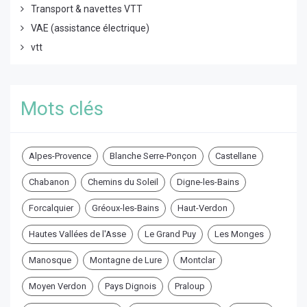
Transport & navettes VTT
VAE (assistance électrique)
vtt
Mots clés
Alpes-Provence
Blanche Serre-Ponçon
Castellane
Chabanon
Chemins du Soleil
Digne-les-Bains
Forcalquier
Gréoux-les-Bains
Haut-Verdon
Hautes Vallées de l'Asse
Le Grand Puy
Les Monges
Manosque
Montagne de Lure
Montclar
Moyen Verdon
Pays Dignois
Praloup