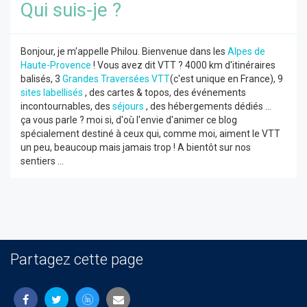
Qui suis-je ?
Bonjour, je m'appelle Philou. Bienvenue dans les
Alpes de
Haute-Provence
! Vous avez dit VTT ? 4000 km d'itinéraires
balisés, 3
Grandes Traversées VTT
(c'est unique en France), 9
sites labellisés
, des cartes & topos, des événements
incontournables, des
séjours
, des hébergements dédiés ...
ça vous parle ? moi si, d'où l'envie d'animer ce blog
spécialement destiné à ceux qui, comme moi, aiment le VTT
un peu, beaucoup mais jamais trop ! A bientôt sur nos
sentiers ...
Partagez cette page