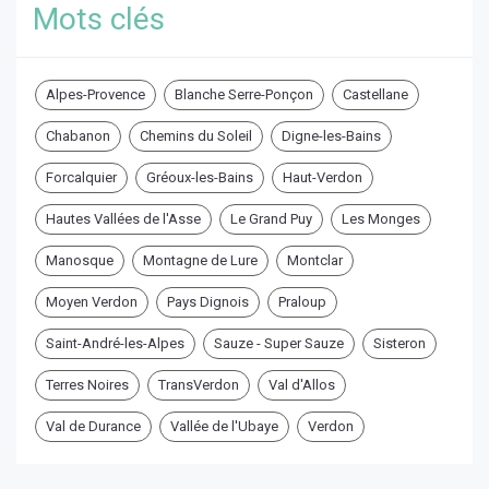
Mots clés
Alpes-Provence
Blanche Serre-Ponçon
Castellane
Chabanon
Chemins du Soleil
Digne-les-Bains
Forcalquier
Gréoux-les-Bains
Haut-Verdon
Hautes Vallées de l'Asse
Le Grand Puy
Les Monges
Manosque
Montagne de Lure
Montclar
Moyen Verdon
Pays Dignois
Praloup
Saint-André-les-Alpes
Sauze - Super Sauze
Sisteron
Terres Noires
TransVerdon
Val d'Allos
Val de Durance
Vallée de l'Ubaye
Verdon