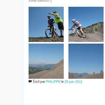
zone bientôt !).
Écrit par
PHILIPPE
le
28 juin 2011