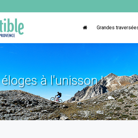
Grandes traversée
éloges à l'unisson !
!