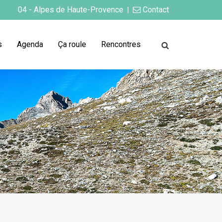
04 - Alpes de Haute-Provence
Contact
|
s
Agenda
Ça roule
Rencontres