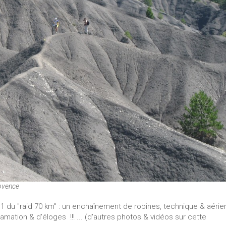
rovence
11 du "raid 70 km" : un enchaînement de robines, technique & aérie
amation & d'éloges !!! ... (d'autres photos & vidéos sur cette