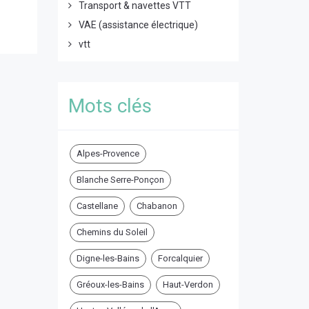
Transport & navettes VTT
VAE (assistance électrique)
vtt
Mots clés
Alpes-Provence
Blanche Serre-Ponçon
Castellane
Chabanon
Chemins du Soleil
Digne-les-Bains
Forcalquier
Gréoux-les-Bains
Haut-Verdon