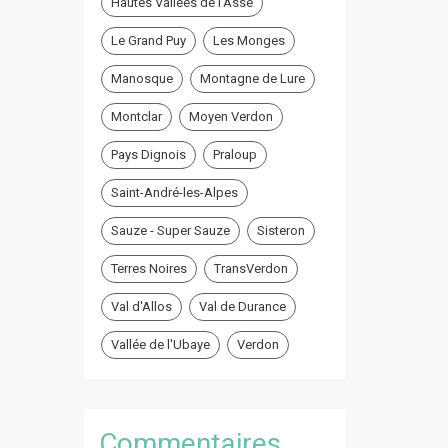
Hautes Vallées de l'Asse
Le Grand Puy
Les Monges
Manosque
Montagne de Lure
Montclar
Moyen Verdon
Pays Dignois
Praloup
Saint-André-les-Alpes
Sauze - Super Sauze
Sisteron
Terres Noires
TransVerdon
Val d'Allos
Val de Durance
Vallée de l'Ubaye
Verdon
Commentaires ...