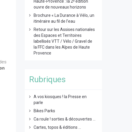
Haute-Provence : la 2ᵉ édition
ouvre de nouveaux horizons
Brochure « La Durance à Vélo, un
itinéraire au fil de l’eau
Retour sur les Assises nationales
des Espaces et Territoires
labellisés VTT / Vélo / Gravel de
la FFC dans les Alpes de Haute
Provence
 des
on
Rubriques
A vos kiosques ! la Presse en
parle
Bikes Parks
Ca roule ! sorties & découvertes ...
Cartes, topos & éditions ...