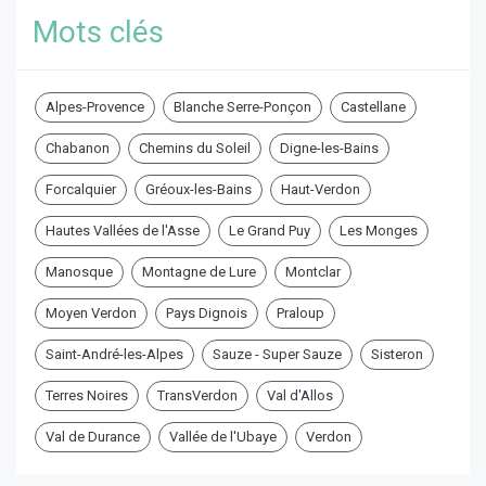
Mots clés
Alpes-Provence
Blanche Serre-Ponçon
Castellane
Chabanon
Chemins du Soleil
Digne-les-Bains
Forcalquier
Gréoux-les-Bains
Haut-Verdon
Hautes Vallées de l'Asse
Le Grand Puy
Les Monges
Manosque
Montagne de Lure
Montclar
Moyen Verdon
Pays Dignois
Praloup
Saint-André-les-Alpes
Sauze - Super Sauze
Sisteron
Terres Noires
TransVerdon
Val d'Allos
Val de Durance
Vallée de l'Ubaye
Verdon