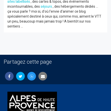
sites labellisés
, des cartes & topos, des événements
incontournables, des
séjours
, des hébergements dédiés ...
ça vous parle ? moi si, d'où l'envie d'animer ce blog
spécialement destiné à ceux qui, comme moi, aiment le VTT
un peu, beaucoup mais jamais trop ! A bientôt sur nos
sentiers ...
Partagez cette page