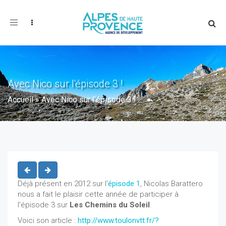
Toggle
navigation
Avec Nico sur l'épisode 3 !
Accueil
»
Avec Nico sur l'épisode 3 !
Déjà présent en 2012 sur l'
épisode 1
, Nicolas Barattero
nous a fait le plaisir cette année de participer à
l'épisode 3 sur
Les Chemins du Soleil
.
Voici son article :
http://www.toulonvtt.fr/?