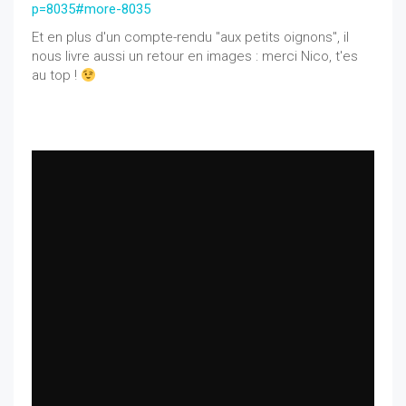
p=8035#more-8035
Et en plus d'un compte-rendu "aux petits oignons", il
nous livre aussi un retour en images : merci Nico, t'es
au top !