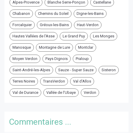
Alpes-Provence
Blanche Serre-Ponçon
Castellane
Chabanon
Chemins du Soleil
Digne-les-Bains
Forcalquier
Gréoux-les-Bains
Haut-Verdon
Hautes Vallées de l'Asse
Le Grand Puy
Les Monges
Manosque
Montagne de Lure
Montclar
Moyen Verdon
Pays Dignois
Praloup
Saint-André-les-Alpes
Sauze - Super Sauze
Sisteron
Terres Noires
TransVerdon
Val d'Allos
Val de Durance
Vallée de l'Ubaye
Verdon
Commentaires ...