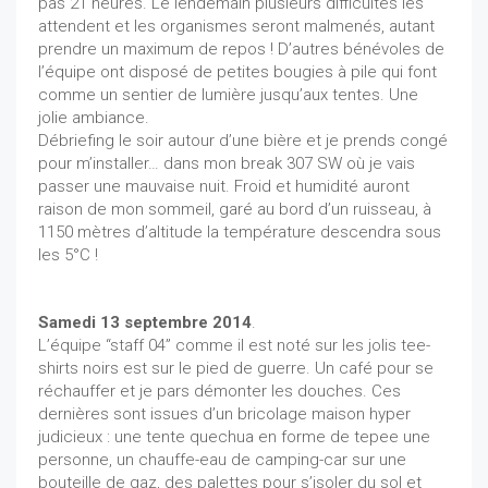
pas 21 heures. Le lendemain plusieurs difficultés les
attendent et les organismes seront malmenés, autant
prendre un maximum de repos ! D’autres bénévoles de
l’équipe ont disposé de petites bougies à pile qui font
comme un sentier de lumière jusqu’aux tentes. Une
jolie ambiance.
Débriefing le soir autour d’une bière et je prends congé
pour m’installer… dans mon break 307 SW où je vais
passer une mauvaise nuit. Froid et humidité auront
raison de mon sommeil, garé au bord d’un ruisseau, à
1150 mètres d’altitude la température descendra sous
les 5°C !
Samedi 13 septembre 2014
.
L’équipe “staff 04” comme il est noté sur les jolis tee-
shirts noirs est sur le pied de guerre. Un café pour se
réchauffer et je pars démonter les douches. Ces
dernières sont issues d’un bricolage maison hyper
judicieux : une tente quechua en forme de tepee une
personne, un chauffe-eau de camping-car sur une
bouteille de gaz, des palettes pour s’isoler du sol et