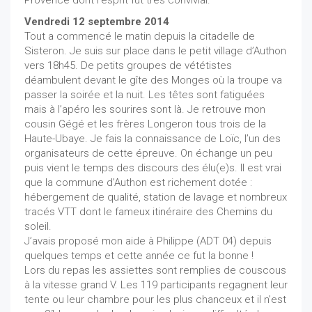
Provence dont l'esprit fut très convivial.
Vendredi 12 septembre 2014
Tout a commencé le matin depuis la citadelle de
Sisteron. Je suis sur place dans le petit village d’Authon
vers 18h45. De petits groupes de vététistes
déambulent devant le gîte des Monges où la troupe va
passer la soirée et la nuit. Les têtes sont fatiguées
mais à l’apéro les sourires sont là. Je retrouve mon
cousin Gégé et les frères Longeron tous trois de la
Haute-Ubaye. Je fais la connaissance de Loïc, l’un des
organisateurs de cette épreuve. On échange un peu
puis vient le temps des discours des élu(e)s. Il est vrai
que la commune d’Authon est richement dotée :
hébergement de qualité, station de lavage et nombreux
tracés VTT dont le fameux itinéraire des Chemins du
soleil.
J’avais proposé mon aide à Philippe (ADT 04) depuis
quelques temps et cette année ce fut la bonne !
Lors du repas les assiettes sont remplies de couscous
à la vitesse grand V. Les 119 participants regagnent leur
tente ou leur chambre pour les plus chanceux et il n’est