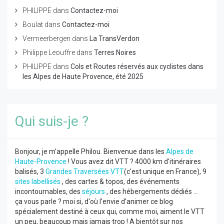
PHILIPPE
dans
Contactez-moi
Boulat
dans
Contactez-moi
Vermeerbergen
dans
La TransVerdon
Philippe Leouffre
dans
Terres Noires
PHILIPPE
dans
Cols et Routes réservés aux cyclistes dans
les Alpes de Haute Provence, été 2025
Qui suis-je ?
Bonjour, je m'appelle Philou. Bienvenue dans les
Alpes de
Haute-Provence
! Vous avez dit VTT ? 4000 km d'itinéraires
balisés, 3
Grandes Traversées VTT
(c'est unique en France), 9
sites labellisés
, des cartes & topos, des événements
incontournables, des
séjours
, des hébergements dédiés ...
ça vous parle ? moi si, d'où l'envie d'animer ce blog
spécialement destiné à ceux qui, comme moi, aiment le VTT
un peu, beaucoup mais jamais trop ! A bientôt sur nos