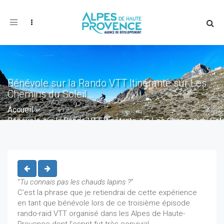
Toggle
navigation
Bénévole sur la Rando VTT Itinérante sur Les
Chemins du Soleil...
Accueil
»
Bénévole sur la Rando VTT Itinérante sur Les Chemins du Solei
“
Tu connais pas les chauds lapins ?
”
C’est la phrase que je retiendrai de cette expérience
en tant que bénévole lors de ce troisième épisode
rando-raid VTT organisé dans les Alpes de Haute-