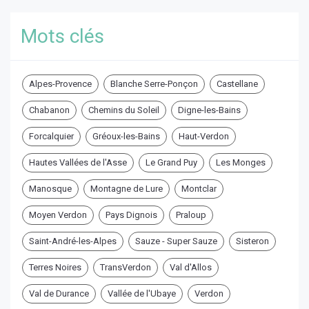
Mots clés
Alpes-Provence
Blanche Serre-Ponçon
Castellane
Chabanon
Chemins du Soleil
Digne-les-Bains
Forcalquier
Gréoux-les-Bains
Haut-Verdon
Hautes Vallées de l'Asse
Le Grand Puy
Les Monges
Manosque
Montagne de Lure
Montclar
Moyen Verdon
Pays Dignois
Praloup
Saint-André-les-Alpes
Sauze - Super Sauze
Sisteron
Terres Noires
TransVerdon
Val d'Allos
Val de Durance
Vallée de l'Ubaye
Verdon