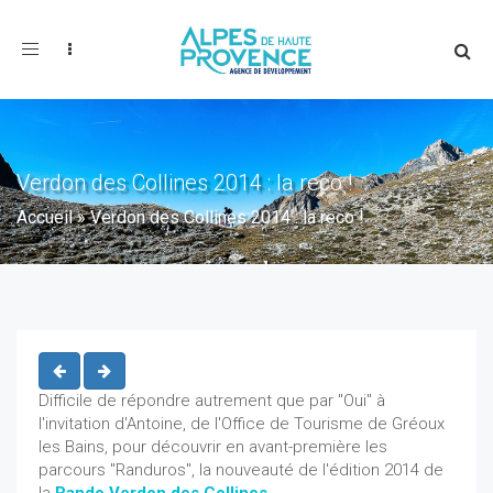
Toggle
navigation
Verdon des Collines 2014 : la reco !
Accueil
»
Verdon des Collines 2014 : la reco !
Difficile de répondre autrement que par "Oui" à
l'invitation d'Antoine, de l'Office de Tourisme de Gréoux
les Bains, pour découvrir en avant-première les
parcours "Randuros", la nouveauté de l'édition 2014 de