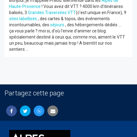
Bonjour, je m'appelle Philou. Bienvenue dans les
Alpes de
Haute-Provence
! Vous avez dit VTT ? 4000 km d'itinéraires
balisés, 3
Grandes Traversées VTT
(c'est unique en France), 9
sites labellisés
, des cartes & topos, des événements
incontournables, des
séjours
, des hébergements dédiés ...
ça vous parle ? moi si, d'où l'envie d'animer ce blog
spécialement destiné à ceux qui, comme moi, aiment le VTT
un peu, beaucoup mais jamais trop ! A bientôt sur nos
sentiers ...
Partagez cette page