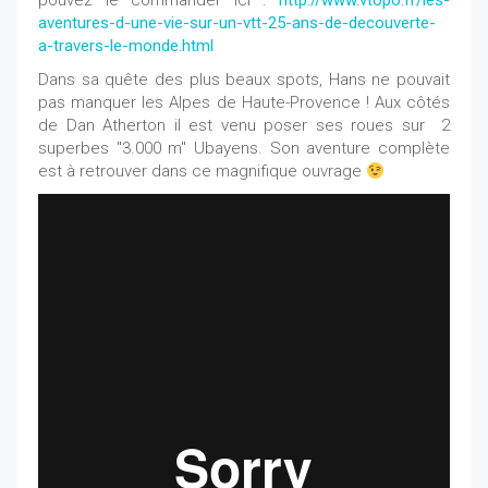
pouvez le commander ici :
http://www.vtopo.fr/les-
aventures-d-une-vie-sur-un-vtt-25-ans-de-decouverte-
a-travers-le-monde.html
Dans sa quête des plus beaux spots, Hans ne pouvait
pas manquer les Alpes de Haute-Provence ! Aux côtés
de Dan Atherton il est venu poser ses roues sur 2
superbes "3.000 m" Ubayens. Son aventure complète
est à retrouver dans ce magnifique ouvrage