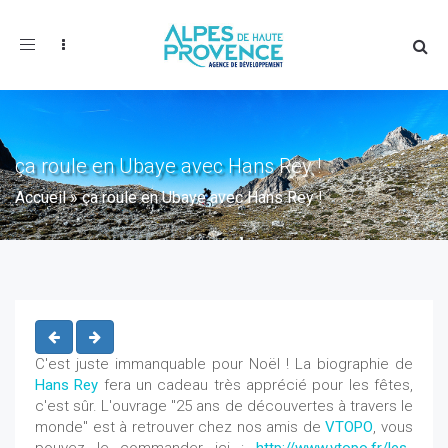
Toggle
navigation
ça roule en Ubaye avec Hans Rey !
Accueil
»
ça roule en Ubaye avec Hans Rey !
C'est juste immanquable pour Noël ! La biographie de
Hans Rey
fera un cadeau très apprécié pour les fêtes,
c'est sûr. L'ouvrage "25 ans de découvertes à travers le
monde" est à retrouver chez nos amis de
VTOPO
, vous