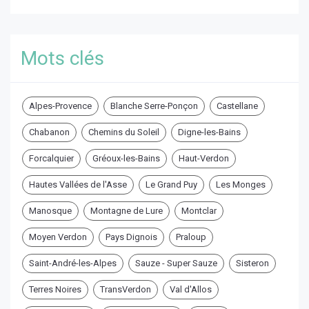
Mots clés
Alpes-Provence
Blanche Serre-Ponçon
Castellane
Chabanon
Chemins du Soleil
Digne-les-Bains
Forcalquier
Gréoux-les-Bains
Haut-Verdon
Hautes Vallées de l'Asse
Le Grand Puy
Les Monges
Manosque
Montagne de Lure
Montclar
Moyen Verdon
Pays Dignois
Praloup
Saint-André-les-Alpes
Sauze - Super Sauze
Sisteron
Terres Noires
TransVerdon
Val d'Allos