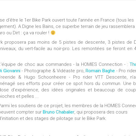
e d'être le 1er Bike Park ouvert toute l'année en France (tous les
gement). A Digne les Bains, ce superbe terrain de jeu rassemblera
 ou Dirt : ça va rouler !
rk proposera pas moins de 5 pistes de descente, 3 pistes de Di
 niveaux, du vert-facile au noir-pro. Les remontées se feront en 
L'équipe de choc aux commandes - la HOMIES Connection - :
Th
Di Giovanni
- Photographe & Vidéaste pro,
Romain Baghe
- Pro ride
Freeride & Hugo Schoonheere - Pro rider VTT Descente, n'
ménagé ses efforts pour créer ce spot hors du commun. Une 
dose d'expérience, des idées originales et beaucoup de cou
pioches et pelles ...
Parmi les soutiens de ce projet, les membres de la HOMIES Conne
peuvent compter sur
Bruno Chabalier
, qui proposera des cours
d'initiation et des stages de pilotage sur le Bike Park.