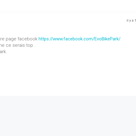
il y a
otre page facebook
https://www.facebook.com/EvoBikePark/
e ce serais top .
ark.