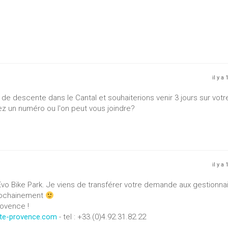
il y a
de descente dans le Cantal et souhaiterions venir 3 jours sur votr
Avez un numéro ou l'on peut vous joindre?
il y a
'Evo Bike Park. Je viens de transférer votre demande aux gestionna
prochainement
rovence !
ute-provence.com
- tel : +33.(0)4.92.31.82.22