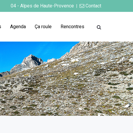
04 - Alpes de Haute-Provence
Contact
|
s
Agenda
Ça roule
Rencontres