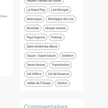
Hautes Vallées de l'Asse
Le Grand Puy
Les Monges
 10 ans
Manosque
Montagne de Lure
Montclar
Moyen Verdon
Pays Dignois
Praloup
Saint-André-les-Alpes
Sauze - Super Sauze
Sisteron
Terres Noires
TransVerdon
Val d'Allos
Val de Durance
Vallée de l'Ubaye
Verdon
Commentaires ...