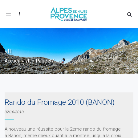
Toggle
navigation
vtt
Accueil
»
vtt
»
Page 87
Rando du Fromage 2010 (BANON)
02/10/2010
A nouveau une réussite pour la 2eme rando du fromage
à Banon, même mieux quant à la montée jusqu’à la croix.