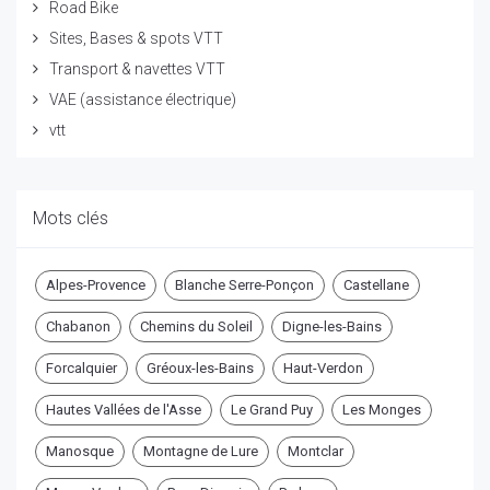
Road Bike
Sites, Bases & spots VTT
Transport & navettes VTT
VAE (assistance électrique)
vtt
Mots clés
Alpes-Provence
Blanche Serre-Ponçon
Castellane
Chabanon
Chemins du Soleil
Digne-les-Bains
Forcalquier
Gréoux-les-Bains
Haut-Verdon
Hautes Vallées de l'Asse
Le Grand Puy
Les Monges
Manosque
Montagne de Lure
Montclar