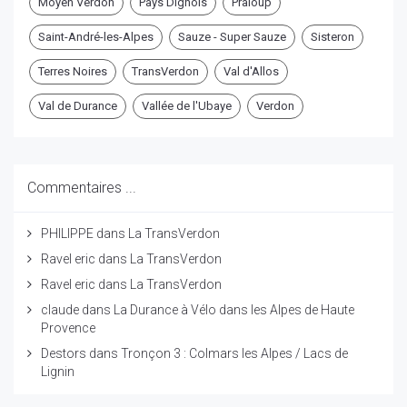
Moyen Verdon
Pays Dignois
Praloup
Saint-André-les-Alpes
Sauze - Super Sauze
Sisteron
Terres Noires
TransVerdon
Val d'Allos
Val de Durance
Vallée de l'Ubaye
Verdon
Commentaires ...
PHILIPPE
dans
La TransVerdon
Ravel eric
dans
La TransVerdon
Ravel eric
dans
La TransVerdon
claude
dans
La Durance à Vélo dans les Alpes de Haute
Provence
Destors
dans
Tronçon 3 : Colmars les Alpes / Lacs de
Lignin