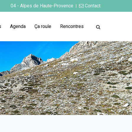
04 - Alpes de Haute-Provence
Contact
|
s
Agenda
Ça roule
Rencontres