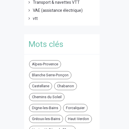
Transport & navettes VTT
VAE (assistance électrique)
vtt
Mots clés
Alpes-Provence
Blanche Serre-Ponçon
Castellane
Chabanon
Chemins du Soleil
Digne-les-Bains
Forcalquier
Gréoux-les-Bains
Haut-Verdon