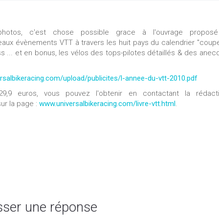
photos, c'est chose possible grace à l'ouvrage proposé
eaux évènements VTT à travers les huit pays du calendrier "coup
s ... et en bonus, les vélos des tops-pilotes détaillés & des anec
rsalbikeracing.com/upload/publicites/l-annee-du-vtt-2010.pdf
,9 euros, vous pouvez l'obtenir en contactant la rédact
ur la page :
www.universalbikeracing.com/livre-vtt.html
.
sser une réponse