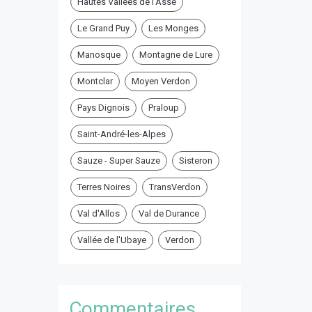
Hautes Vallées de l'Asse
Le Grand Puy
Les Monges
Manosque
Montagne de Lure
Montclar
Moyen Verdon
Pays Dignois
Praloup
Saint-André-les-Alpes
Sauze - Super Sauze
Sisteron
Terres Noires
TransVerdon
Val d'Allos
Val de Durance
Vallée de l'Ubaye
Verdon
Commentaires ...