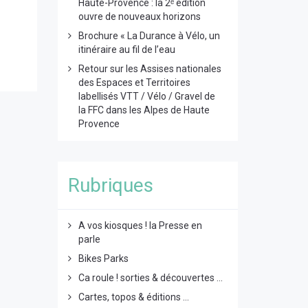
Haute-Provence : la 2ᵉ édition
ouvre de nouveaux horizons
Brochure « La Durance à Vélo, un
itinéraire au fil de l’eau
Retour sur les Assises nationales
des Espaces et Territoires
labellisés VTT / Vélo / Gravel de
la FFC dans les Alpes de Haute
Provence
Rubriques
A vos kiosques ! la Presse en
parle
Bikes Parks
Ca roule ! sorties & découvertes ...
Cartes, topos & éditions ...