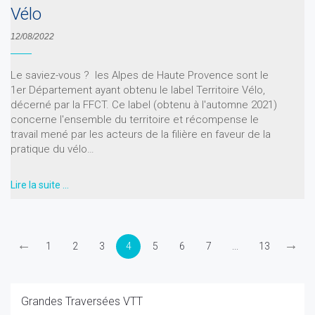
Vélo
12/08/2022
Le saviez-vous ? les Alpes de Haute Provence sont le
1er Département ayant obtenu le label Territoire Vélo,
décerné par la FFCT. Ce label (obtenu à l'automne 2021)
concerne l'ensemble du territoire et récompense le
travail mené par les acteurs de la filière en faveur de la
pratique du vélo…
Lire la suite …
←
→
1
2
3
4
5
6
7
...
13
Grandes Traversées VTT