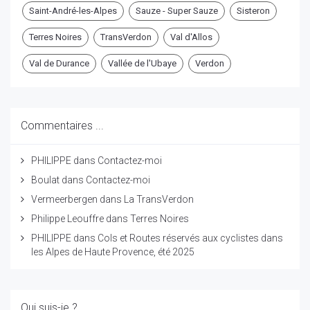
Saint-André-les-Alpes
Sauze - Super Sauze
Sisteron
Terres Noires
TransVerdon
Val d'Allos
Val de Durance
Vallée de l'Ubaye
Verdon
Commentaires ...
PHILIPPE
dans
Contactez-moi
Boulat
dans
Contactez-moi
Vermeerbergen
dans
La TransVerdon
Philippe Leouffre
dans
Terres Noires
PHILIPPE
dans
Cols et Routes réservés aux cyclistes dans
les Alpes de Haute Provence, été 2025
Qui suis-je ?