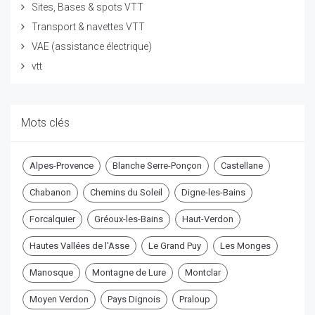
Sites, Bases & spots VTT
Transport & navettes VTT
VAE (assistance électrique)
vtt
Mots clés
Alpes-Provence
Blanche Serre-Ponçon
Castellane
Chabanon
Chemins du Soleil
Digne-les-Bains
Forcalquier
Gréoux-les-Bains
Haut-Verdon
Hautes Vallées de l'Asse
Le Grand Puy
Les Monges
Manosque
Montagne de Lure
Montclar
Moyen Verdon
Pays Dignois
Praloup