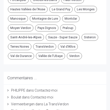
Hautes Vallées de l'Asse
Le Grand Puy
Les Monges
Manosque
Montagne de Lure
Montclar
Moyen Verdon
Pays Dignois
Praloup
Saint-André-les-Alpes
Sauze - Super Sauze
Sisteron
Terres Noires
TransVerdon
Val d'Allos
Val de Durance
Vallée de l'Ubaye
Verdon
Commentaires ...
PHILIPPE
dans
Contactez-moi
Boulat
dans
Contactez-moi
Vermeerbergen
dans
La TransVerdon