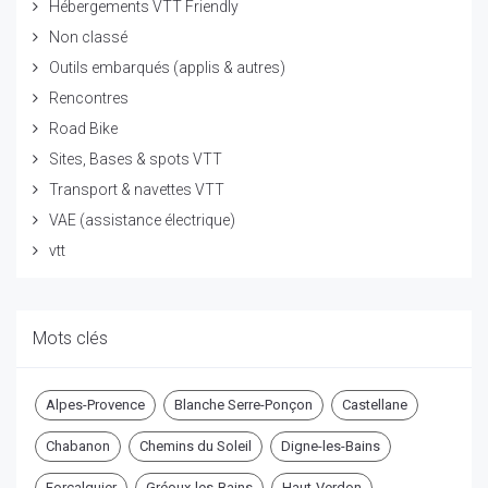
Hébergements VTT Friendly
Non classé
Outils embarqués (applis & autres)
Rencontres
Road Bike
Sites, Bases & spots VTT
Transport & navettes VTT
VAE (assistance électrique)
vtt
Mots clés
Alpes-Provence
Blanche Serre-Ponçon
Castellane
Chabanon
Chemins du Soleil
Digne-les-Bains
Forcalquier
Gréoux-les-Bains
Haut-Verdon