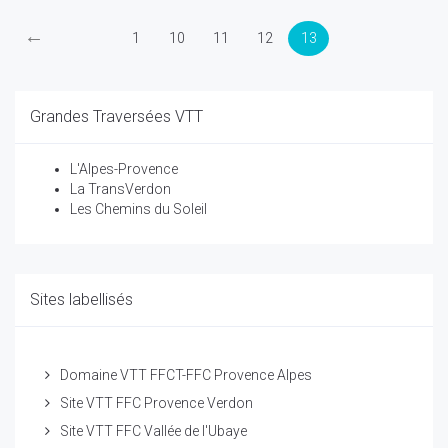
←
1
10
11
12
13
Grandes Traversées VTT
L'Alpes-Provence
La TransVerdon
Les Chemins du Soleil
Sites labellisés
Domaine VTT FFCT-FFC Provence Alpes
Site VTT FFC Provence Verdon
Site VTT FFC Vallée de l'Ubaye