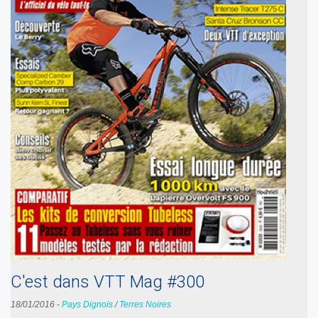
C'est dans VTT Mag #300
18/01/2016
-
Pays Dignois
/
Terres Noires