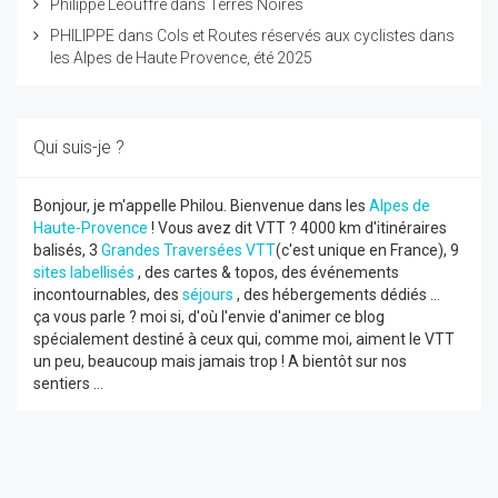
Philippe Leouffre
dans
Terres Noires
PHILIPPE
dans
Cols et Routes réservés aux cyclistes dans
les Alpes de Haute Provence, été 2025
Qui suis-je ?
Bonjour, je m'appelle Philou. Bienvenue dans les
Alpes de
Haute-Provence
! Vous avez dit VTT ? 4000 km d'itinéraires
balisés, 3
Grandes Traversées VTT
(c'est unique en France), 9
sites labellisés
, des cartes & topos, des événements
incontournables, des
séjours
, des hébergements dédiés ...
ça vous parle ? moi si, d'où l'envie d'animer ce blog
spécialement destiné à ceux qui, comme moi, aiment le VTT
un peu, beaucoup mais jamais trop ! A bientôt sur nos
sentiers ...