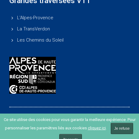
Grandes traversées VTT
L'Alpes-Provence
La TransVerdon
Les Chemins du Soleil
Ce site utilise des cookies pour vous garantir la meilleure expérience. Pour
Copyright ©
-
Agence de développement des Alpes de
personnaliser les paramètres liés aux cookies
cliquez ici
.
Haute Provence
-
Création de site internet agence Oyopi
Je refuse
-
Plan du site
-
Mentions légales