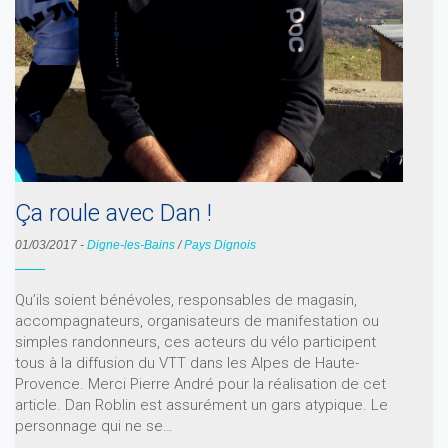
Ça roule avec Dan !
01/03/2017
-
Digne-les-Bains
/
Pays Dignois
Qu’ils soient bénévoles, responsables de magasin,
accompagnateurs, organisateurs de manifestation ou
simples randonneurs, ces acteurs du vélo participent
tous à la diffusion du VTT dans les Alpes de Haute-
Provence. Merci Pierre André pour la réalisation de cet
article. Dan Roblin est assurément un gars atypique. Le
personnage qui ne se…