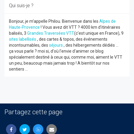
Qui suis-je ?
Bonjour, je m'appelle Philou. Bienvenue dans les
Alpes de
Haute-Provence
! Vous avez dit VTT ? 4000 km d'itinéraires
balisés, 3
Grandes Traversées VTT
(c'est unique en France), 9
sites labellisés
, des cartes & topos, des événements
incontournables, des
séjours
, des hébergements dédiés ...
ça vous parle ? moi si, d'où l'envie d'animer ce blog
spécialement destiné à ceux qui, comme moi, aiment le VTT
un peu, beaucoup mais jamais trop ! A bientôt sur nos
sentiers ...
Partagez cette page