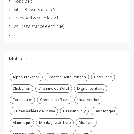
Road Bike
Sites, Bases & spots VTT
Transport & navettes VTT
VAE (assistance électrique)
vtt
Mots clés
Alpes-Provence
Blanche Serre-Ponçon
Castellane
Chabanon
Chemins du Soleil
Digne-les-Bains
Forcalquier
Gréoux-les-Bains
Haut-Verdon
Hautes Vallées de l'Asse
Le Grand Puy
Les Monges
Manosque
Montagne de Lure
Montclar
Moyen Verdon
Pays Dignois
Praloup