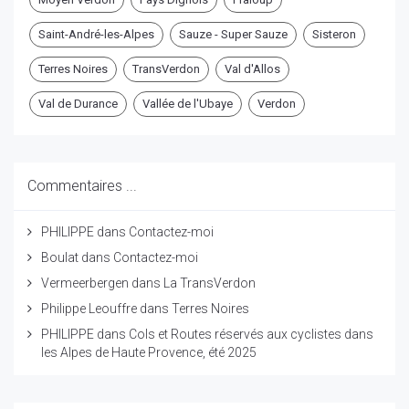
Saint-André-les-Alpes
Sauze - Super Sauze
Sisteron
Terres Noires
TransVerdon
Val d'Allos
Val de Durance
Vallée de l'Ubaye
Verdon
Commentaires ...
PHILIPPE
dans
Contactez-moi
Boulat
dans
Contactez-moi
Vermeerbergen
dans
La TransVerdon
Philippe Leouffre
dans
Terres Noires
PHILIPPE
dans
Cols et Routes réservés aux cyclistes dans
les Alpes de Haute Provence, été 2025