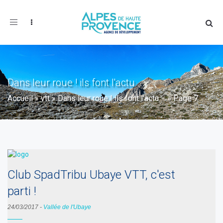
Toggle
navigation
Dans leur roue ! ils font l'actu ...
Accueil
»
vtt
»
Dans leur roue ! ils font l'actu ...
»
Page 7
Club SpadTribu Ubaye VTT, c'est
parti !
24/03/2017
-
Vallée de l'Ubaye