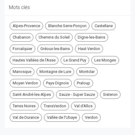
Mots clés
Alpes-Provence
Blanche Serre-Ponçon
Castellane
Chabanon
Chemins du Soleil
Digne-les-Bains
Forcalquier
Gréoux-les-Bains
Haut-Verdon
Hautes Vallées de l'Asse
Le Grand Puy
Les Monges
Manosque
Montagne de Lure
Montclar
Moyen Verdon
Pays Dignois
Praloup
Saint-André-les-Alpes
Sauze - Super Sauze
Sisteron
Terres Noires
TransVerdon
Val d'Allos
Val de Durance
Vallée de l'Ubaye
Verdon