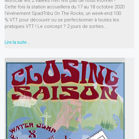
Montclar les 2 vallées n'en finit pas de nous étonner !
Cette fois la station accueillera du 17 au 18 octobre 2020
l'événement SpadTribu On The Rocks, un week-end 100
% VTT pour découvrir ou se perfectionner à toutes les
pratiques VTT ! Le concept ? 2 jours de sorties…
Lire la suite …