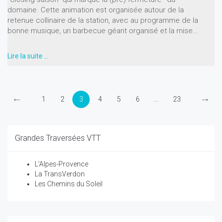
domaine. Cette animation est organisée autour de la
retenue collinaire de la station, avec au programme de la
bonne musique, un barbecue géant organisé et la mise…
Lire la suite …
←
→
1
2
3
4
5
6
...
23
Grandes Traversées VTT
L'Alpes-Provence
La TransVerdon
Les Chemins du Soleil