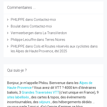
Commentaires ...
PHILIPPE
dans
Contactez-moi
Boulat
dans
Contactez-moi
Vermeerbergen
dans
La TransVerdon
Philippe Leouffre
dans
Terres Noires
PHILIPPE
dans
Cols et Routes réservés aux cyclistes dans
les Alpes de Haute Provence, été 2025
Qui suis-je ?
Bonjour, je m'appelle Philou. Bienvenue dans les
Alpes de
Haute-Provence
! Vous avez dit VTT ? 4000 km d'itinéraires
balisés, 3
Grandes Traversées VTT
(c'est unique en France), 9
sites labellisés
, des cartes & topos, des événements
incontournables, des
séjours
, des hébergements dédiés ...
ça vous parle ? moi si, d'où l'envie d'animer ce blog