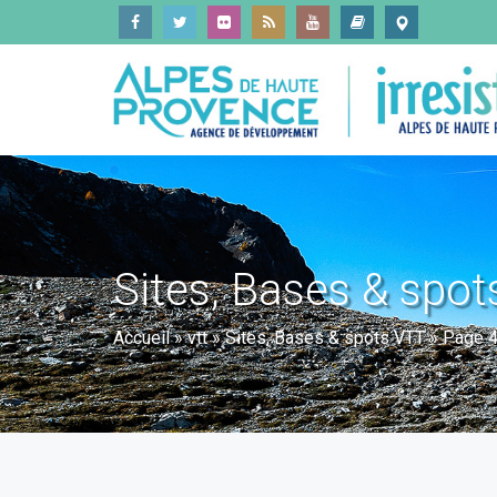
Sites, Bases & spo
Accueil
»
vtt
»
Sites, Bases & spots VTT
»
Page 