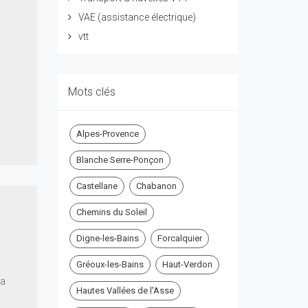
VAE (assistance électrique)
vtt
Mots clés
Alpes-Provence
Blanche Serre-Ponçon
Castellane
Chabanon
Chemins du Soleil
Digne-les-Bains
Forcalquier
Gréoux-les-Bains
Haut-Verdon
la
Hautes Vallées de l'Asse
u