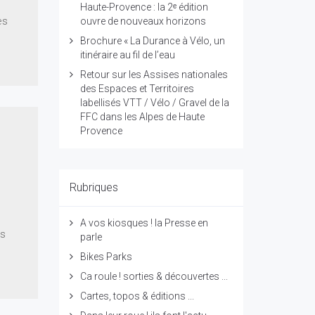
Haute-Provence : la 2ᵉ édition
es
ouvre de nouveaux horizons
Brochure « La Durance à Vélo, un
itinéraire au fil de l’eau
Retour sur les Assises nationales
des Espaces et Territoires
labellisés VTT / Vélo / Gravel de la
FFC dans les Alpes de Haute
Provence
Rubriques
e
A vos kiosques ! la Presse en
os
parle
Bikes Parks
Ca roule ! sorties & découvertes ...
Cartes, topos & éditions ...