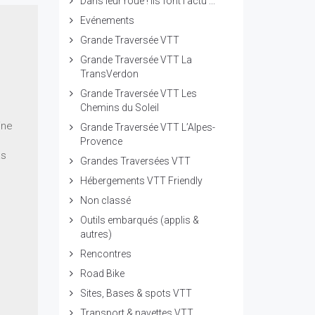
Dans leur roue ! ils font l'actu ...
Evénements
Grande Traversée VTT
Grande Traversée VTT La
TransVerdon
Grande Traversée VTT Les
Chemins du Soleil
ine
Grande Traversée VTT L’Alpes-
Provence
as
Grandes Traversées VTT
Hébergements VTT Friendly
Non classé
Outils embarqués (applis &
autres)
Rencontres
Road Bike
Sites, Bases & spots VTT
Transport & navettes VTT