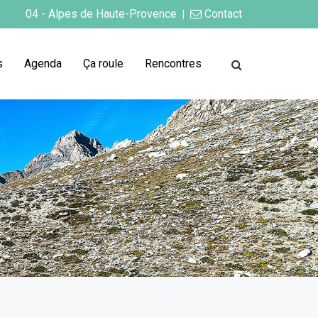
04 - Alpes de Haute-Provence
Contact
|
s
Agenda
Ça roule
Rencontres