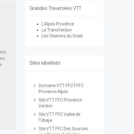
Grandes Traversées VTT
L'Alpes-Provence
La TransVerdon
Les Chemins du Soleil
vélo
Les
Sites labellisés
me
Domaine VTT FFCT-FFC
Provence Alpes
Site VTT FFC Provence
Verdon
Site VTT FFC Vallée de
l'Ubaye
Site VTT FFC Des Sources