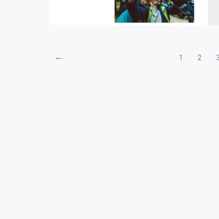
←
1
2