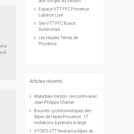
aux Gorges du Verdon
Espace VTT FFC Provence
Luberon Lure
Site VTT FFC Buëch
Sisteronais
Les Hautes Terres de
Provence
sera
medi
Articles récents
Waterbike Verdon, rencontre avec
Jean-Philippe Charlier
Boucles cyclotouristiques des
Alpes de Haute Provence : 17
invitations à prendre le large
VTOPO VTT Itinérance Alpes de