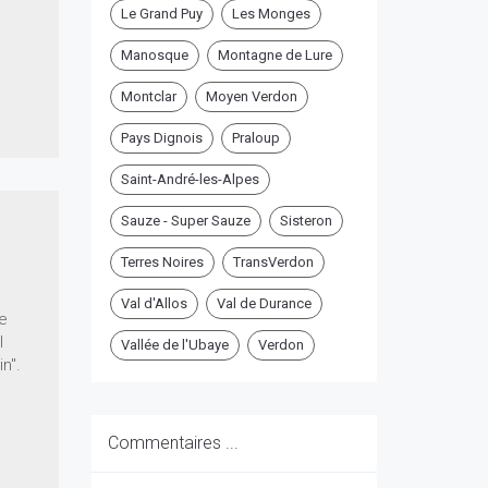
Le Grand Puy
Les Monges
Manosque
Montagne de Lure
Montclar
Moyen Verdon
Pays Dignois
Praloup
Saint-André-les-Alpes
Sauze - Super Sauze
Sisteron
Terres Noires
TransVerdon
Val d'Allos
Val de Durance
ne
l
Vallée de l'Ubaye
Verdon
n".
Commentaires ...