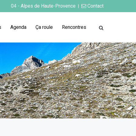
04 - Alpes de Haute-Provence
Contact
|
s
Agenda
Ça roule
Rencontres