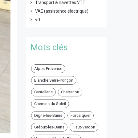
Transport & navettes VTT
VAE (assistance électrique)
vtt
Mots clés
Alpes-Provence
Blanche Serre-Ponçon
Castellane
Chabanon
Chemins du Soleil
Digne-les-Bains
Forcalquier
Gréoux-les-Bains
Haut-Verdon