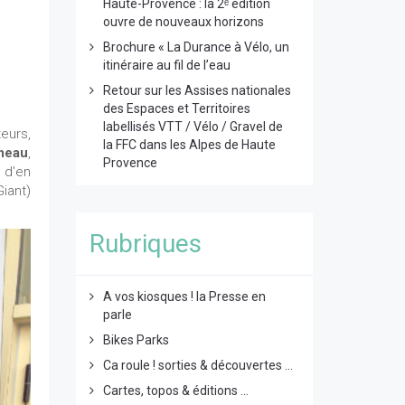
Haute-Provence : la 2ᵉ édition
ouvre de nouveaux horizons
Brochure « La Durance à Vélo, un
itinéraire au fil de l’eau
Retour sur les Assises nationales
des Espaces et Territoires
labellisés VTT / Vélo / Gravel de
eurs,
la FFC dans les Alpes de Haute
meau
,
Provence
u d'en
iant)
Rubriques
A vos kiosques ! la Presse en
parle
Bikes Parks
Ca roule ! sorties & découvertes ...
Cartes, topos & éditions ...