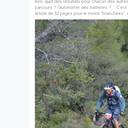
Bon, quid des résultats pour chacun des autre
parcours ? l'autonomie des batteries ? … C'es
article de 32 pages pour le moins "branchées". 