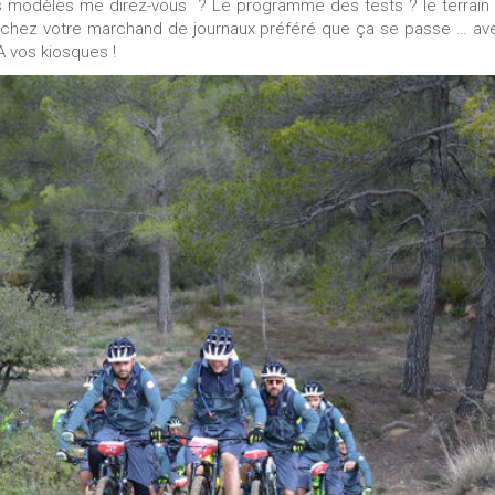
s modèles me direz-vous ? Le programme des tests ? le terrain 
t chez votre marchand de journaux préféré que ça se passe … av
A vos kiosques !