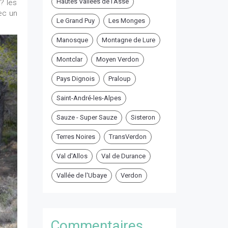
Hautes Vallées de l'Asse
? les
ec un
Le Grand Puy
Les Monges
Manosque
Montagne de Lure
Montclar
Moyen Verdon
Pays Dignois
Praloup
Saint-André-les-Alpes
Sauze - Super Sauze
Sisteron
Terres Noires
TransVerdon
Val d'Allos
Val de Durance
Vallée de l'Ubaye
Verdon
Commentaires ...