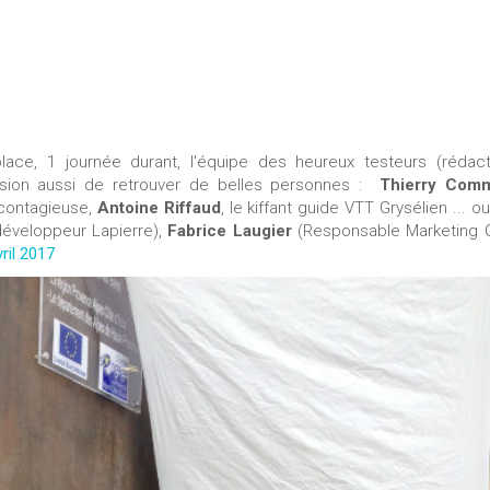
lace, 1 journée durant, l'équipe des heureux testeurs (rédact
casion aussi de retrouver de belles personnes :
Thierry Com
 contagieuse,
Antoine Riffaud
, le kiffant guide VTT Grysélien ... o
développeur Lapierre),
Fabrice Laugier
(Responsable Marketing G
ril 2017