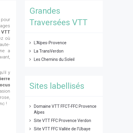
Grandes
pour
Traversées VTT
pages
 VTT
nez où
L'Alpes-Provence
aute-
nne a
La TransVerdon
avant,
Les Chemins du Soleil
'il y
ierre
Sites labellisés
ocus
asion
rose,
nc !
Domaine VTT FFCT-FFC Provence
Alpes
Site VTT FFC Provence Verdon
Site VTT FFC Vallée de l'Ubaye