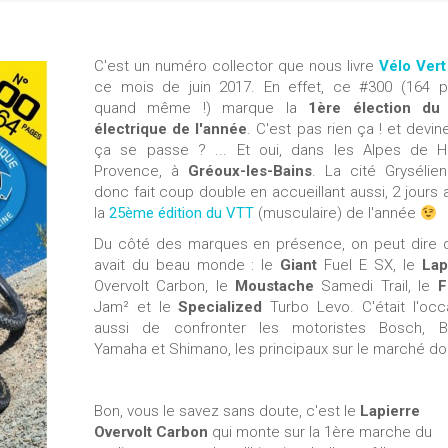
C'est un numéro collector que nous livre
Vélo Vert
ce mois de juin 2017. En effet, ce #300 (164 
quand même !) marque la
1ère élection du
électrique de l'année
. C'est pas rien ça ! et devi
ça se passe ? ... Et oui, dans les Alpes de H
Provence, à
Gréoux-les-Bains
. La cité Grysélie
donc fait coup double en accueillant aussi, 2 jours 
la
25ème édition du VTT
(musculaire) de l'année
Du côté des marques en présence, on peut dire qu
avait du beau monde : le
Giant
Fuel E SX, le
Lap
Overvolt Carbon, le
Moustache
Samedi Trail, le
F
Jam² et le
Specialized
Turbo Levo. C'était l'occ
aussi de confronter les motoristes Bosch, B
Yamaha et Shimano, les principaux sur le marché do
Bon, vous le savez sans doute, c'est le
Lapierre
Overvolt Carbon
qui monte sur la 1ère marche du