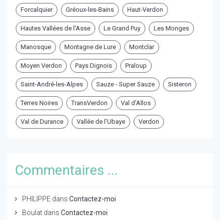
Forcalquier
Gréoux-les-Bains
Haut-Verdon
Hautes Vallées de l'Asse
Le Grand Puy
Les Monges
Manosque
Montagne de Lure
Montclar
Moyen Verdon
Pays Dignois
Praloup
Saint-André-les-Alpes
Sauze - Super Sauze
Sisteron
Terres Noires
TransVerdon
Val d'Allos
Val de Durance
Vallée de l'Ubaye
Verdon
Commentaires ...
PHILIPPE
dans
Contactez-moi
Boulat
dans
Contactez-moi