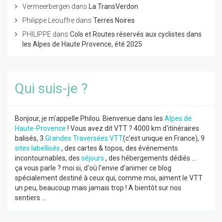
Vermeerbergen
dans
La TransVerdon
Philippe Leouffre
dans
Terres Noires
PHILIPPE
dans
Cols et Routes réservés aux cyclistes dans
les Alpes de Haute Provence, été 2025
Qui suis-je ?
Bonjour, je m'appelle Philou. Bienvenue dans les
Alpes de
Haute-Provence
! Vous avez dit VTT ? 4000 km d'itinéraires
balisés, 3
Grandes Traversées VTT
(c'est unique en France), 9
sites labellisés
, des cartes & topos, des événements
incontournables, des
séjours
, des hébergements dédiés ...
ça vous parle ? moi si, d'où l'envie d'animer ce blog
spécialement destiné à ceux qui, comme moi, aiment le VTT
un peu, beaucoup mais jamais trop ! A bientôt sur nos
sentiers ...