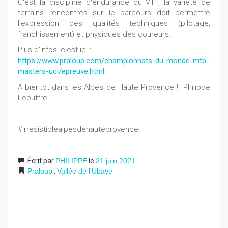
C'est la discipline d'endurance du VTT, la variété de
terrains rencontrés sur le parcours doit permettre
l'expression des qualités techniques (pilotage,
franchissement) et physiques des coureurs.
Plus d'infos, c'est ici :
https://www.praloup.com/championnats-du-monde-mtb-
masters-uci/epreuve.html
A bientôt dans les Alpes de Haute Provence ! Philippe
Leouffre
#irresistiblealpesdehauteprovence
Écrit par
PHILIPPE
le
21 juin 2021
Praloup
,
Vallée de l'Ubaye