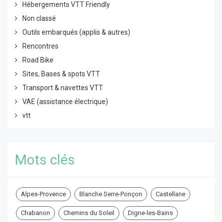
Hébergements VTT Friendly
Non classé
Outils embarqués (applis & autres)
Rencontres
Road Bike
Sites, Bases & spots VTT
Transport & navettes VTT
VAE (assistance électrique)
vtt
Mots clés
Alpes-Provence
Blanche Serre-Ponçon
Castellane
Chabanon
Chemins du Soleil
Digne-les-Bains