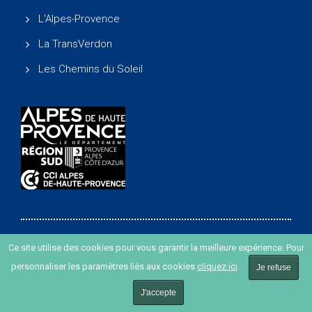
L'Alpes-Provence
La TransVerdon
Les Chemins du Soleil
Ce site utilise des cookies pour vous garantir la meilleure expérience. Pour
Copyright ©
-
Agence de développement des Alpes de
personnaliser les paramètres liés aux cookies
cliquez ici
.
Haute Provence
-
Création de site internet agence Oyopi
Je refuse
-
Plan du site
-
Mentions légales
J'accepte