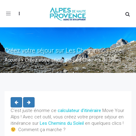
Toggle
navigation
Créez votre séjour sur Les Chemins du Soleil
Accueil
»
Créez votre séjour sur Les Chemins du Soleil
C'est juste énorme ce
calculateur d'itinéraire
Move Your
Alps ! Avec cet outil, vous créez votre propre séjour en
itinérance sur
Les Chemins du Soleil
en quelques clics !
Comment ça marche ?