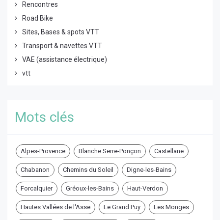
Rencontres
Road Bike
Sites, Bases & spots VTT
Transport & navettes VTT
VAE (assistance électrique)
vtt
Mots clés
Alpes-Provence
Blanche Serre-Ponçon
Castellane
Chabanon
Chemins du Soleil
Digne-les-Bains
Forcalquier
Gréoux-les-Bains
Haut-Verdon
Hautes Vallées de l'Asse
Le Grand Puy
Les Monges