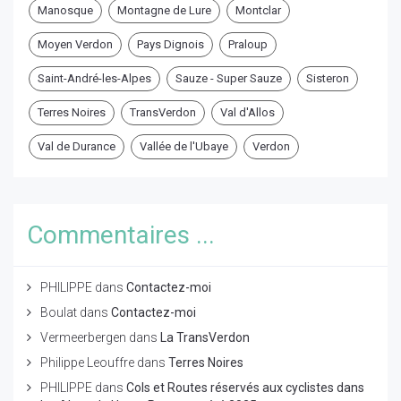
Manosque
Montagne de Lure
Montclar
Moyen Verdon
Pays Dignois
Praloup
Saint-André-les-Alpes
Sauze - Super Sauze
Sisteron
Terres Noires
TransVerdon
Val d'Allos
Val de Durance
Vallée de l'Ubaye
Verdon
Commentaires ...
PHILIPPE
dans
Contactez-moi
Boulat
dans
Contactez-moi
Vermeerbergen
dans
La TransVerdon
Philippe Leouffre
dans
Terres Noires
PHILIPPE
dans
Cols et Routes réservés aux cyclistes dans