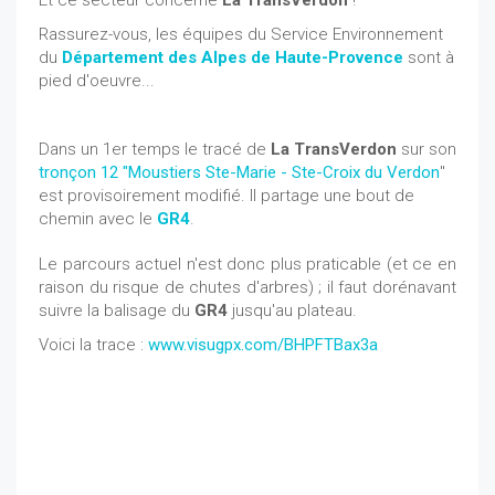
Et ce secteur concerne
La TransVerdon
!
Rassurez-vous, les équipes du Service Environnement
du
Département des Alpes de Haute-Provence
sont à
pied d'oeuvre...
Dans un 1er temps le tracé de
La TransVerdon
sur son
tronçon 12 "Moustiers Ste-Marie - Ste-Croix du Verdon
"
est provisoirement modifié. Il partage une bout de
chemin avec le
GR4
.
Le parcours actuel n'est donc plus praticable (et ce en
raison du risque de chutes d'arbres) ; il faut dorénavant
suivre la balisage du
GR4
jusqu'au plateau.
Voici la trace :
www.visugpx.com/BHPFTBax3a