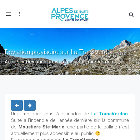
Toggle
navigation
Déviation provisoire sur La TransVerdon
Accueil
»
Déviation provisoire sur La TransVerdon
Une info pour vous, Aficionados de
La TransVerdon
.
Suite à l'incendie de l'année dernière sur la commune
de
Moustiers Ste-Marie
, une partie de la colline n'est
actuellement plus accessible au public