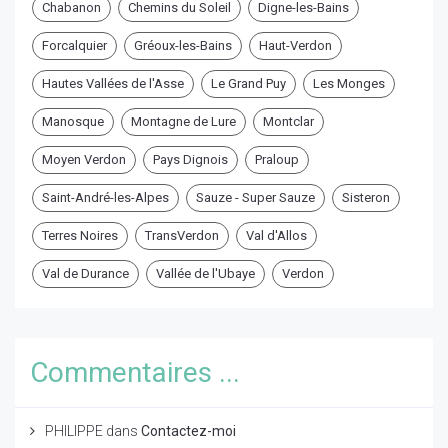
Chabanon
Chemins du Soleil
Digne-les-Bains
Forcalquier
Gréoux-les-Bains
Haut-Verdon
Hautes Vallées de l'Asse
Le Grand Puy
Les Monges
Manosque
Montagne de Lure
Montclar
Moyen Verdon
Pays Dignois
Praloup
Saint-André-les-Alpes
Sauze - Super Sauze
Sisteron
Terres Noires
TransVerdon
Val d'Allos
Val de Durance
Vallée de l'Ubaye
Verdon
Commentaires ...
PHILIPPE
dans
Contactez-moi