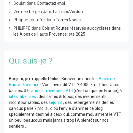
Boulat
dans
Contactez-moi
Vermeerbergen
dans
La TransVerdon
Philippe Leouffre
dans
Terres Noires
PHILIPPE
dans
Cols et Routes réservés aux cyclistes dans
les Alpes de Haute Provence, été 2025
Qui suis-je ?
Bonjour, je m'appelle Philou. Bienvenue dans les
Alpes de
Haute-Provence
! Vous avez dit VTT ? 4000 km d'itinéraires
balisés, 3
Grandes Traversées VTT
(c'est unique en France), 9
sites labellisés
, des cartes & topos, des événements
incontournables, des
séjours
, des hébergements dédiés ...
ça vous parle ? moi si, d'où l'envie d'animer ce blog
spécialement destiné à ceux qui, comme moi, aiment le VTT
un peu, beaucoup mais jamais trop ! A bientôt sur nos
sentiers ...