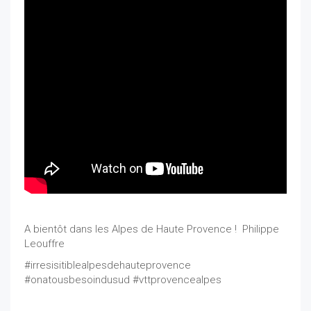
A bientôt dans les Alpes de Haute Provence ! Philippe
Leouffre
#irresisitiblealpesdehauteprovence
#onatousbesoindusud #vttprovencealpes