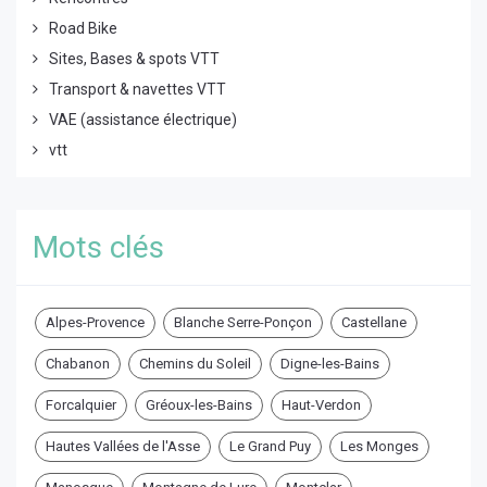
Road Bike
Sites, Bases & spots VTT
Transport & navettes VTT
VAE (assistance électrique)
vtt
Mots clés
Alpes-Provence
Blanche Serre-Ponçon
Castellane
Chabanon
Chemins du Soleil
Digne-les-Bains
Forcalquier
Gréoux-les-Bains
Haut-Verdon
Hautes Vallées de l'Asse
Le Grand Puy
Les Monges