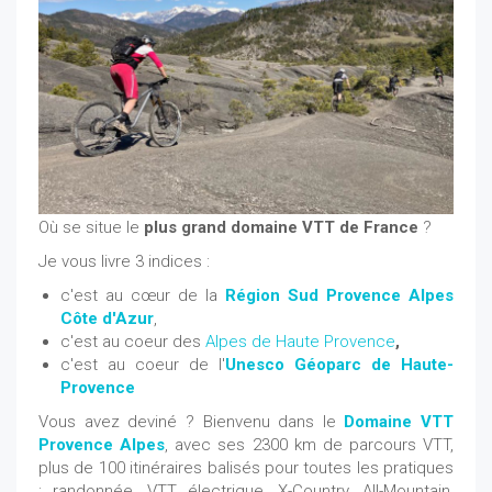
Où se situe le
plus grand domaine VTT de France
?
Je vous livre 3 indices :
c'est au cœur de la
Région Sud Provence Alpes
Côte d'Azur
,
c'est au coeur des
Alpes de Haute Provence
,
c'est au coeur de l'
Unesco Géoparc de Haute-
Provence
Vous avez deviné ? Bienvenu dans le
Domaine VTT
Provence Alpes
, avec ses 2300 km de parcours VTT,
plus de 100 itinéraires balisés pour toutes les pratiques
: randonnée, VTT électrique, X-Country, All-Mountain,