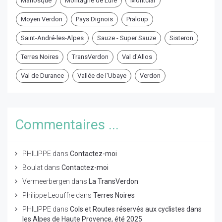
Manosque
Montagne de Lure
Montclar
Moyen Verdon
Pays Dignois
Praloup
Saint-André-les-Alpes
Sauze - Super Sauze
Sisteron
Terres Noires
TransVerdon
Val d'Allos
Val de Durance
Vallée de l'Ubaye
Verdon
Commentaires ...
PHILIPPE
dans
Contactez-moi
Boulat
dans
Contactez-moi
Vermeerbergen
dans
La TransVerdon
Philippe Leouffre
dans
Terres Noires
PHILIPPE
dans
Cols et Routes réservés aux cyclistes dans
les Alpes de Haute Provence, été 2025