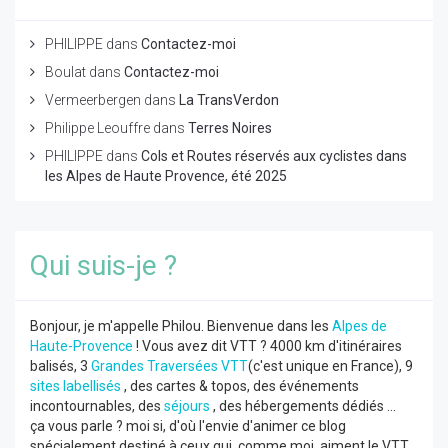
PHILIPPE
dans
Contactez-moi
Boulat
dans
Contactez-moi
Vermeerbergen
dans
La TransVerdon
Philippe Leouffre
dans
Terres Noires
PHILIPPE
dans
Cols et Routes réservés aux cyclistes dans
les Alpes de Haute Provence, été 2025
Qui suis-je ?
Bonjour, je m'appelle Philou. Bienvenue dans les
Alpes de
Haute-Provence
! Vous avez dit VTT ? 4000 km d'itinéraires
balisés, 3
Grandes Traversées VTT
(c'est unique en France), 9
sites labellisés
, des cartes & topos, des événements
incontournables, des
séjours
, des hébergements dédiés ...
ça vous parle ? moi si, d'où l'envie d'animer ce blog
spécialement destiné à ceux qui, comme moi, aiment le VTT