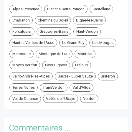
Alpes-Provence
Blanche Serre-Ponçon
Castellane
Chabanon
Chemins du Soleil
Digne-les-Bains
Forcalquier
Gréoux-les-Bains
Haut-Verdon
Hautes Vallées de l'Asse
Le Grand Puy
Les Monges
Manosque
Montagne de Lure
Montclar
Moyen Verdon
Pays Dignois
Praloup
Saint-André-les-Alpes
Sauze - Super Sauze
Sisteron
Terres Noires
TransVerdon
Val d'Allos
Val de Durance
Vallée de l'Ubaye
Verdon
Commentaires ...