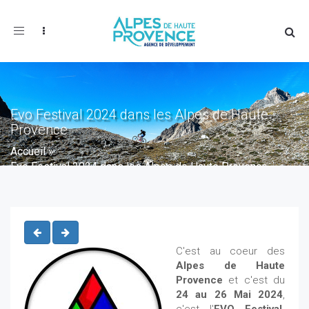
Toggle
navigation
Evo Festival 2024 dans les Alpes de Haute
Provence
Accueil
»
Evo Festival 2024 dans les Alpes de Haute Provence
C'est au coeur des
Alpes de Haute
Provence
et c'est du
24 au 26 Mai 2024
,