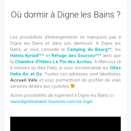
Où dormir à Digne les Bains ?
Les possibilités d’hébergements ne manquent pas à
Digne les Bains et dans ses alentours. A Digne les
Bains, je vous conseille le
Camping du Bourg*
*
, les
Hôtels Kyriad***
et
Refuge des Sources***
ainsi que
la
Chambre d'Hôtes Le Pin des Arches
. A Marcoux (à
4 minutes du Bike Park), je vous recommande les
Gîtes
Halte Air et Go
. Toutes ces adresses sont labellisées
Accueil Vélo
et vous permettront de profiter de vrais
services dédiés aux cyclistes
Autres possibilités de logement à Digne les Bains ici :
www.dignelesbains-tourisme.com/se-loger