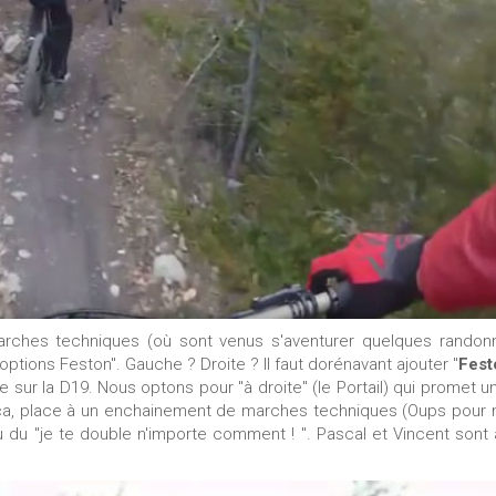
rches techniques (où sont venus s'aventurer quelques randon
options Feston". Gauche ? Droite ? Il faut dorénavant ajouter "
Fest
e sur la D19. Nous optons pour "à droite" (le Portail) qui promet un
 ça, place à un enchainement de marches techniques (Oups pour m
eu du "je te double n'importe comment ! ". Pascal et Vincent sont 