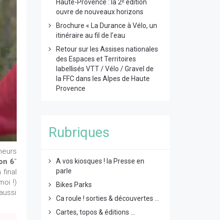
Haute-Provence : la 2ᵉ édition
ouvre de nouveaux horizons
Brochure « La Durance à Vélo, un
itinéraire au fil de l’eau
Retour sur les Assises nationales
des Espaces et Territoires
labellisés VTT / Vélo / Gravel de
la FFC dans les Alpes de Haute
Provence
Rubriques
neurs
A vos kiosques ! la Presse en
on 6
"
parle
 final
oi !)
Bikes Parks
aussi
Ca roule ! sorties & découvertes ...
Cartes, topos & éditions ...