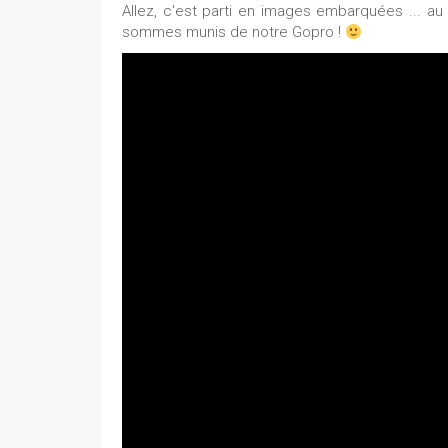
Allez, c'est parti en images embarquées ... au
sommes munis de notre Gopro !