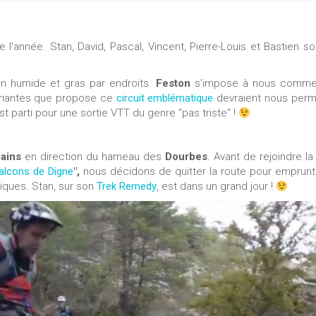
 l'année. Stan, David, Pascal, Vincent, Pierre-Louis et Bastien so
ain humide et gras par endroits.
Feston
s'impose à nous comme
ariantes que propose ce
circuit emblématique
devraient nous perm
t parti pour une sortie VTT du genre "pas triste" !
Bains
en direction du hameau des
Dourbes
. Avant de rejoindre l
alcons de Digne
",
nous décidons de quitter la route pour emprunt
iques. Stan, sur son
Trek Remedy
, est dans un grand jour !