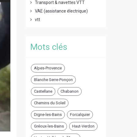
Transport & navettes VTT
VAE (assistance électrique)
vtt
Mots clés
Alpes-Provence
Blanche Serre-Ponçon
Castellane
Chabanon
Chemins du Soleil
Digne-les-Bains
Forcalquier
Gréoux-les-Bains
Haut-Verdon