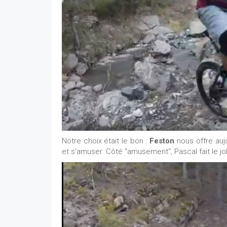
Notre choix était le bon :
Feston
nous offre aujo
et s'amuser. Côté "amusement", Pascal fait le jo