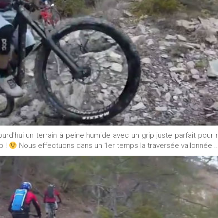
urd'hui un terrain à peine humide avec un grip juste parfait pour r
b !
Nous effectuons dans un 1er temps la traversée vallonnée ..