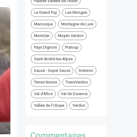
Hautes Vallées de l'Asse
Le Grand Puy
Les Monges
Manosque
Montagne de Lure
Montclar
Moyen Verdon
Pays Dignois
Praloup
Saint-André-les-Alpes
Sauze - Super Sauze
Sisteron
Terres Noires
TransVerdon
Val d'Allos
Val de Durance
Vallée de l'Ubaye
Verdon
Commentaires ...