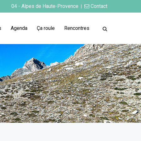
04 - Alpes de Haute-Provence
Contact
|
s
Agenda
Ça roule
Rencontres