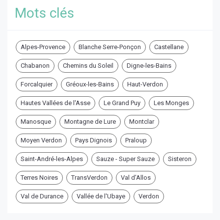
Mots clés
Alpes-Provence
Blanche Serre-Ponçon
Castellane
Chabanon
Chemins du Soleil
Digne-les-Bains
Forcalquier
Gréoux-les-Bains
Haut-Verdon
Hautes Vallées de l'Asse
Le Grand Puy
Les Monges
Manosque
Montagne de Lure
Montclar
Moyen Verdon
Pays Dignois
Praloup
Saint-André-les-Alpes
Sauze - Super Sauze
Sisteron
Terres Noires
TransVerdon
Val d'Allos
Val de Durance
Vallée de l'Ubaye
Verdon