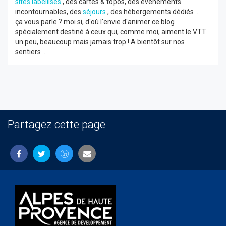
sites labellisés
, des cartes & topos, des événements
incontournables, des
séjours
, des hébergements dédiés ...
ça vous parle ? moi si, d'où l'envie d'animer ce blog
spécialement destiné à ceux qui, comme moi, aiment le VTT
un peu, beaucoup mais jamais trop ! A bientôt sur nos
sentiers ...
Partagez cette page