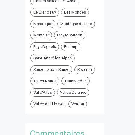
Hautes Vallées de l'Asse
Le Grand Puy
Les Monges
Manosque
Montagne de Lure
Montclar
Moyen Verdon
Pays Dignois
Praloup
Saint-André-les-Alpes
Sauze - Super Sauze
Sisteron
Terres Noires
TransVerdon
Val d'Allos
Val de Durance
Vallée de l'Ubaye
Verdon
Commentaires ...