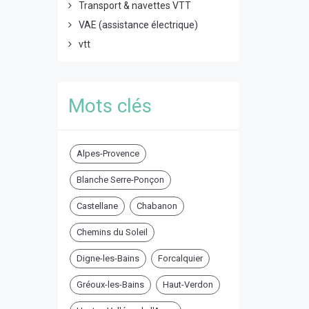
Transport & navettes VTT
VAE (assistance électrique)
vtt
Mots clés
Alpes-Provence
Blanche Serre-Ponçon
Castellane
Chabanon
Chemins du Soleil
Digne-les-Bains
Forcalquier
Gréoux-les-Bains
Haut-Verdon