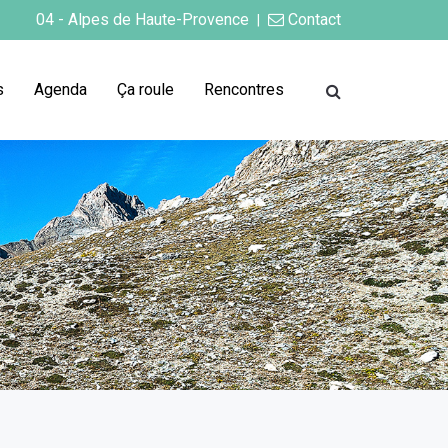
04 - Alpes de Haute-Provence
Contact
|
s
Agenda
Ça roule
Rencontres