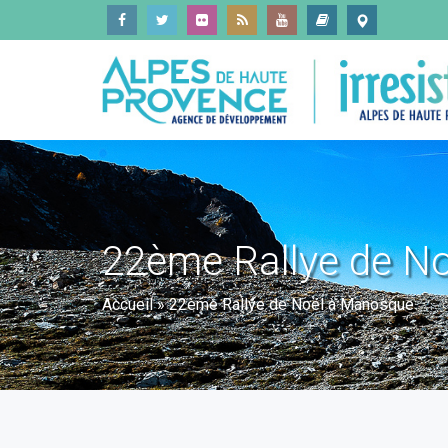
22ème Rallye de N
Accueil
»
22ème Rallye de Noël à Manosque