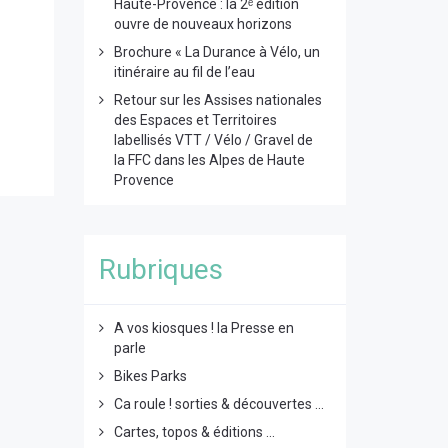
Haute-Provence : la 2ᵉ édition
ouvre de nouveaux horizons
Brochure « La Durance à Vélo, un
itinéraire au fil de l’eau
Retour sur les Assises nationales
des Espaces et Territoires
labellisés VTT / Vélo / Gravel de
la FFC dans les Alpes de Haute
Provence
Rubriques
A vos kiosques ! la Presse en
parle
Bikes Parks
Ca roule ! sorties & découvertes ...
Cartes, topos & éditions ...