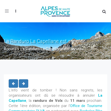
Toggle
navigation
La Randuro La Capellane est annulée
Accueil
»
La Randuro La Capellane est annulée
L'info vient de tomber ! Non sans regrets, les
organisateurs ont dû se résoudre à annuler
La
Capellane
, la
randuro de Volx
du
11 mars
prochain.
Cette 1ère édition, organisée par l’
Office de Tourisme