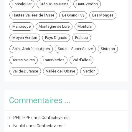
Forcalquier
Gréoux-les-Bains
Haut-Verdon
Hautes Vallées de l'Asse
Le Grand Puy
Les Monges
Manosque
Montagne de Lure
Montclar
Moyen Verdon
Pays Dignois
Praloup
Saint-André-les-Alpes
Sauze - Super Sauze
Sisteron
Terres Noires
TransVerdon
Val d'Allos
Val de Durance
Vallée de l'Ubaye
Verdon
Commentaires ...
PHILIPPE
dans
Contactez-moi
Boulat
dans
Contactez-moi