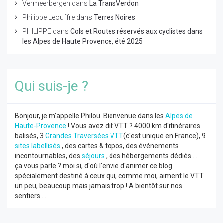
Vermeerbergen
dans
La TransVerdon
Philippe Leouffre
dans
Terres Noires
PHILIPPE
dans
Cols et Routes réservés aux cyclistes dans
les Alpes de Haute Provence, été 2025
Qui suis-je ?
Bonjour, je m'appelle Philou. Bienvenue dans les
Alpes de
Haute-Provence
! Vous avez dit VTT ? 4000 km d'itinéraires
balisés, 3
Grandes Traversées VTT
(c'est unique en France), 9
sites labellisés
, des cartes & topos, des événements
incontournables, des
séjours
, des hébergements dédiés ...
ça vous parle ? moi si, d'où l'envie d'animer ce blog
spécialement destiné à ceux qui, comme moi, aiment le VTT
un peu, beaucoup mais jamais trop ! A bientôt sur nos
sentiers ...