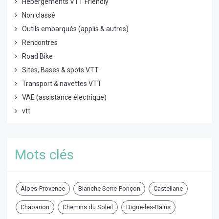
Hébergements VTT Friendly
Non classé
Outils embarqués (applis & autres)
Rencontres
Road Bike
Sites, Bases & spots VTT
Transport & navettes VTT
VAE (assistance électrique)
vtt
Mots clés
Alpes-Provence
Blanche Serre-Ponçon
Castellane
Chabanon
Chemins du Soleil
Digne-les-Bains