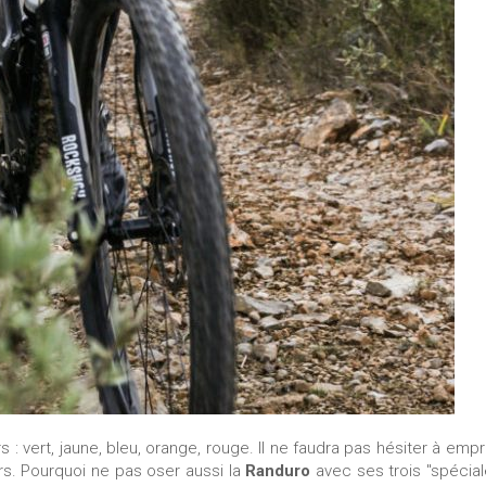
rs : vert, jaune, bleu, orange, rouge. Il ne faudra pas hésiter à emp
rs. Pourquoi ne pas oser aussi la
Randuro
avec ses trois "spécial