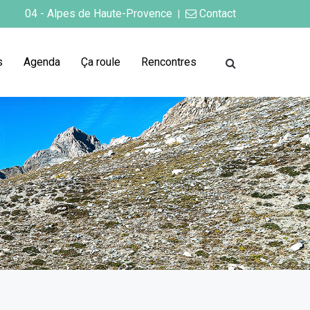
04 - Alpes de Haute-Provence
Contact
|
s
Agenda
Ça roule
Rencontres