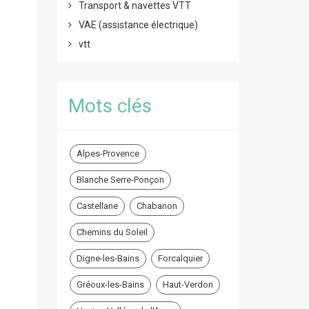
Transport & navettes VTT
VAE (assistance électrique)
vtt
Mots clés
Alpes-Provence
Blanche Serre-Ponçon
Castellane
Chabanon
Chemins du Soleil
Digne-les-Bains
Forcalquier
Gréoux-les-Bains
Haut-Verdon