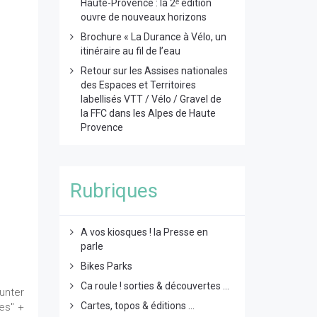
Haute-Provence : la 2ᵉ édition
ouvre de nouveaux horizons
Brochure « La Durance à Vélo, un
itinéraire au fil de l’eau
Retour sur les Assises nationales
des Espaces et Territoires
labellisés VTT / Vélo / Gravel de
la FFC dans les Alpes de Haute
Provence
Rubriques
A vos kiosques ! la Presse en
parle
Bikes Parks
Ca roule ! sorties & découvertes ...
runter
Cartes, topos & éditions ...
es" +