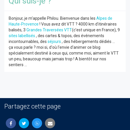
Qui suis-je ?
Bonjour, je m'appelle Philou. Bienvenue dans les
Alpes de
Haute-Provence
! Vous avez dit VTT ? 4000 km d'itinéraires
balisés, 3
Grandes Traversées VTT
(c'est unique en France), 9
sites labellisés
, des cartes & topos, des événements
incontournables, des
séjours
, des hébergements dédiés ...
ça vous parle ? moi si, d'où l'envie d'animer ce blog
spécialement destiné à ceux qui, comme moi, aiment le VTT
un peu, beaucoup mais jamais trop ! A bientôt sur nos
sentiers ...
Partagez cette page