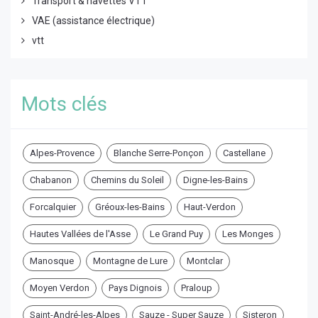
Transport & navettes VTT
VAE (assistance électrique)
vtt
Mots clés
Alpes-Provence
Blanche Serre-Ponçon
Castellane
Chabanon
Chemins du Soleil
Digne-les-Bains
Forcalquier
Gréoux-les-Bains
Haut-Verdon
Hautes Vallées de l'Asse
Le Grand Puy
Les Monges
Manosque
Montagne de Lure
Montclar
Moyen Verdon
Pays Dignois
Praloup
Saint-André-les-Alpes
Sauze - Super Sauze
Sisteron