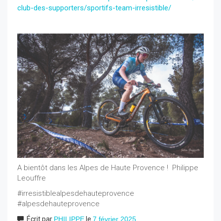
club-des-supporters/sportifs-team-irresistible/
A bientôt dans les Alpes de Haute Provence ! Philippe
Leouffre
#irresistiblealpesdehauteprovence
#alpesdehauteprovence
Écrit par
PHILIPPE
le
7 février 2025