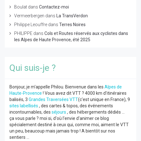
Boulat
dans
Contactez-moi
Vermeerbergen
dans
La TransVerdon
Philippe Leouffre
dans
Terres Noires
PHILIPPE
dans
Cols et Routes réservés aux cyclistes dans
les Alpes de Haute Provence, été 2025
Qui suis-je ?
Bonjour, je m'appelle Philou. Bienvenue dans les
Alpes de
Haute-Provence
! Vous avez dit VTT ? 4000 km d'itinéraires
balisés, 3
Grandes Traversées VTT
(c'est unique en France), 9
sites labellisés
, des cartes & topos, des événements
incontournables, des
séjours
, des hébergements dédiés ...
ça vous parle ? moi si, d'où l'envie d'animer ce blog
spécialement destiné à ceux qui, comme moi, aiment le VTT
un peu, beaucoup mais jamais trop ! A bientôt sur nos
sentiers ...