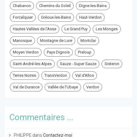
Chabanon
Chemins du Soleil
Digne-les-Bains
Forcalquier
Gréoux-les-Bains
Haut-Verdon
Hautes Vallées de l'Asse
Le Grand Puy
Les Monges
Manosque
Montagne de Lure
Montclar
Moyen Verdon
Pays Dignois
Praloup
Saint-André-les-Alpes
Sauze - Super Sauze
Sisteron
Terres Noires
TransVerdon
Val d'Allos
Val de Durance
Vallée de l'Ubaye
Verdon
Commentaires ...
PHILIPPE
dans
Contactez-moi