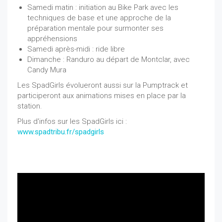
Samedi matin : initiation au Bike Park avec les
techniques de base et une approche de la
préparation mentale pour surmonter ses
appréhensions
Samedi après-midi : ride libre
Dimanche : Randuro au départ de Montclar, avec
Candy Mura
Les SpadGirls évolueront aussi sur la Pumptrack et
participeront aux animations mises en place par la
station.
Plus d'infos sur les SpadGirls ici :
www.spadtribu.fr/spadgirls