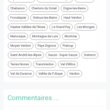
Chabanon
Chemins du Soleil
Digne-les-Bains
Forcalquier
Gréoux-les-Bains
Haut-Verdon
Hautes Vallées de l'Asse
Le Grand Puy
Les Monges
Manosque
Montagne de Lure
Montclar
Moyen Verdon
Pays Dignois
Praloup
Saint-André-les-Alpes
Sauze - Super Sauze
Sisteron
Terres Noires
TransVerdon
Val d'Allos
Val de Durance
Vallée de l'Ubaye
Verdon
Commentaires ...