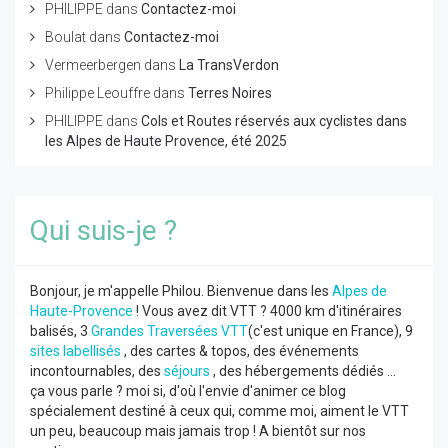
PHILIPPE
dans
Contactez-moi
Boulat
dans
Contactez-moi
Vermeerbergen
dans
La TransVerdon
Philippe Leouffre
dans
Terres Noires
PHILIPPE
dans
Cols et Routes réservés aux cyclistes dans
les Alpes de Haute Provence, été 2025
Qui suis-je ?
Bonjour, je m'appelle Philou. Bienvenue dans les
Alpes de
Haute-Provence
! Vous avez dit VTT ? 4000 km d'itinéraires
balisés, 3
Grandes Traversées VTT
(c'est unique en France), 9
sites labellisés
, des cartes & topos, des événements
incontournables, des
séjours
, des hébergements dédiés ...
ça vous parle ? moi si, d'où l'envie d'animer ce blog
spécialement destiné à ceux qui, comme moi, aiment le VTT
un peu, beaucoup mais jamais trop ! A bientôt sur nos