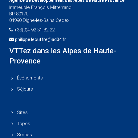
Agence de Développement des Alpes de Haute Provence
Immeuble François Mitterrand
BP 80170
04990 Digne-les-Bains Cedex
+33(0)4 92 31 82 22
philippe.leouffre@ad04.fr
VTTez dans les Alpes de Haute-
Provence
Événements
Séjours
Sites
Topos
Sorties