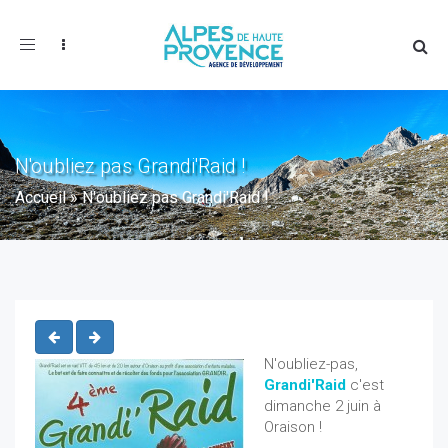
Toggle
navigation
N'oubliez pas Grandi'Raid !
Accueil
»
N'oubliez pas Grandi'Raid !
N'oubliez-pas,
Grandi'Raid
c'est
dimanche 2 juin à
Oraison !