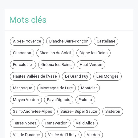
Mots clés
Alpes-Provence
Blanche Serre-Ponçon
Castellane
Chabanon
Chemins du Soleil
Digne-les-Bains
Forcalquier
Gréoux-les-Bains
Haut-Verdon
Hautes Vallées de l'Asse
Le Grand Puy
Les Monges
Manosque
Montagne de Lure
Montclar
Moyen Verdon
Pays Dignois
Praloup
Saint-André-les-Alpes
Sauze - Super Sauze
Sisteron
Terres Noires
TransVerdon
Val d'Allos
Val de Durance
Vallée de l'Ubaye
Verdon