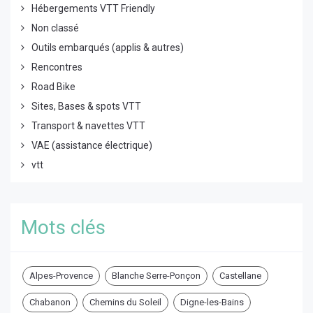
Hébergements VTT Friendly
Non classé
Outils embarqués (applis & autres)
Rencontres
Road Bike
Sites, Bases & spots VTT
Transport & navettes VTT
VAE (assistance électrique)
vtt
Mots clés
Alpes-Provence
Blanche Serre-Ponçon
Castellane
Chabanon
Chemins du Soleil
Digne-les-Bains