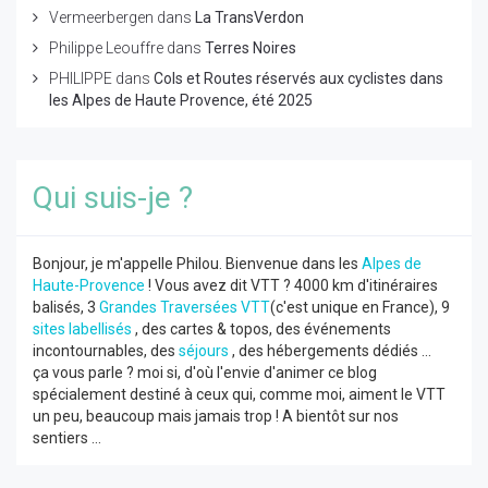
Vermeerbergen
dans
La TransVerdon
Philippe Leouffre
dans
Terres Noires
PHILIPPE
dans
Cols et Routes réservés aux cyclistes dans
les Alpes de Haute Provence, été 2025
Qui suis-je ?
Bonjour, je m'appelle Philou. Bienvenue dans les
Alpes de
Haute-Provence
! Vous avez dit VTT ? 4000 km d'itinéraires
balisés, 3
Grandes Traversées VTT
(c'est unique en France), 9
sites labellisés
, des cartes & topos, des événements
incontournables, des
séjours
, des hébergements dédiés ...
ça vous parle ? moi si, d'où l'envie d'animer ce blog
spécialement destiné à ceux qui, comme moi, aiment le VTT
un peu, beaucoup mais jamais trop ! A bientôt sur nos
sentiers ...