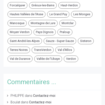
Forcalquier
Gréoux-les-Bains
Haut-Verdon
Hautes Vallées de l'Asse
Le Grand Puy
Les Monges
Manosque
Montagne de Lure
Montclar
Moyen Verdon
Pays Dignois
Praloup
Saint-André-les-Alpes
Sauze - Super Sauze
Sisteron
Terres Noires
TransVerdon
Val d'Allos
Val de Durance
Vallée de l'Ubaye
Verdon
Commentaires ...
PHILIPPE
dans
Contactez-moi
Boulat
dans
Contactez-moi